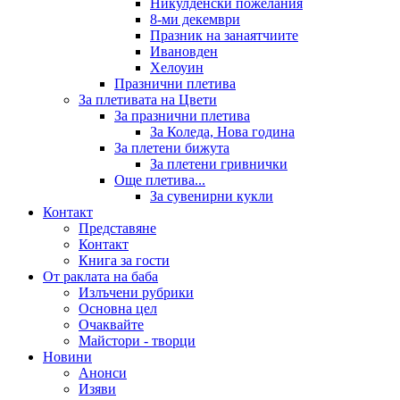
Никулденски пожелания
8-ми декември
Празник на занаятчиите
Ивановден
Хелоуин
Празнични плетива
За плетивата на Цвети
За празнични плетива
За Коледа, Нова година
За плетени бижута
За плетени гривнички
Още плетива...
За сувенирни кукли
Контакт
Представяне
Контакт
Книга за гости
От раклата на баба
Излъчени рубрики
Основна цел
Очаквайте
Майстори - творци
Новини
Анонси
Изяви