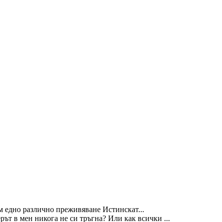
м едно различно преживяване Истинскат...
ът в мен никога не си тръгна? Или как всички ...