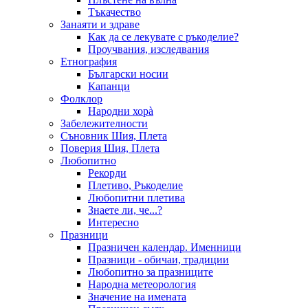
Тъкачество
Занаяти и здраве
Как да се лекувате с ръкоделие?
Проучвания, изследвания
Етнография
Български носии
Капанци
Фолклор
Народни хорà
Забележителности
Съновник Шия, Плета
Поверия Шия, Плета
Любопитно
Рекорди
Плетиво, Ръкоделие
Любопитни плетива
Знаете ли, че...?
Интересно
Празници
Празничен календар. Именници
Празници - обичаи, традиции
Любопитно за празниците
Народна метеорология
Значение на имената