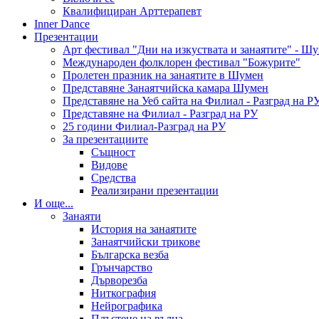
Квалифициран Арттерапевт
Inner Dance
Презентации
Арт фестивал "Дни на изкуствата и занаятите" - Ш
Международен фолклорен фестивал "Божурите"
Пролетен празник на занаятите в Шумен
Представяне Занаятчийска камара Шумен
Представяне на Уеб сайта на Филиал - Разград на Р
Представяне на Филиал - Разград на РУ
25 години Филиал-Разград на РУ
За презентациите
Същност
Видове
Средства
Реализирани презентации
И още...
Занаяти
История на занаятите
Занаятчийски трикове
Българска везба
Грънчарство
Дърворезба
Ниткография
Нейрографика
Плъстене на вълна