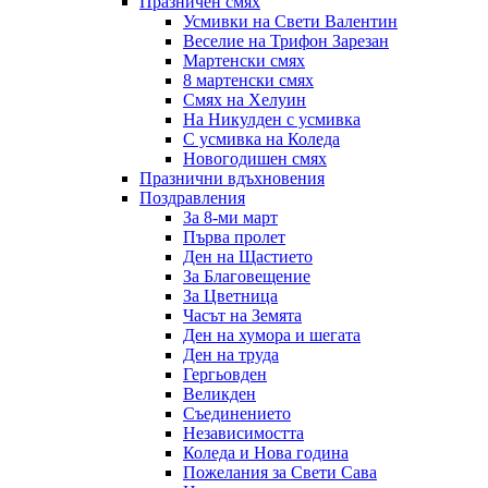
Празничен смях
Усмивки на Свети Валентин
Веселие на Трифон Зарезан
Мартенски смях
8 мартенски смях
Смях на Хелуин
На Никулден с усмивка
С усмивка на Коледа
Новогодишен смях
Празнични вдъхновения
Поздравления
За 8-ми март
Първа пролет
Ден на Щастието
За Благовещение
За Цветница
Часът на Земята
Ден на хумора и шегата
Ден на труда
Гергьовден
Великден
Съединението
Независимостта
Коледа и Нова година
Пожелания за Свети Сава