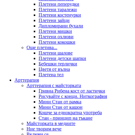
Плетени пеперудки
Плетени таралежи
Плетени костенурки
Плетени зайци
Дипломирани бухали
Плетени мишки
Плетени охлюви
Плетени кокошки
Още плетива...
Плетени шалове
Плетени детски шапки
Бебешки терлички
Цветя от вълна
Плетена тел
Арттерапия
Арттерапия с майсторката
Гривна Рибена кост от ластички
Рисувайте с конци. Ниткография
Мини Стан от рамка
Мини Стан от кашон
Кошче за еднократна употреба
Стан - принцип на тъкане
Майсторката в медиите
Ние творим вече
Включи се