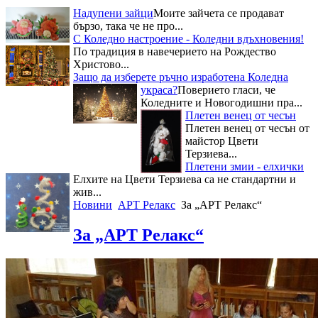
Надупени зайци
Моите зайчета се продават
бързо, така че не про...
С Коледно настроение - Коледни вдъхновения!
По традиция в навечерието на Рождество
Христово...
Защо да изберете ръчно изработена Коледна
украса?
Поверието гласи, че
Коледните и Новогодишни пра...
Плетен венец от чесън
Плетен венец от чесън от
майстор Цвети
Терзиева...
Плетени змии - елхички
Елхите на Цвети Терзиева са не стандартни и
жив...
Новини
АРТ Релакс
За „АРТ Релакс“
За „АРТ Релакс“