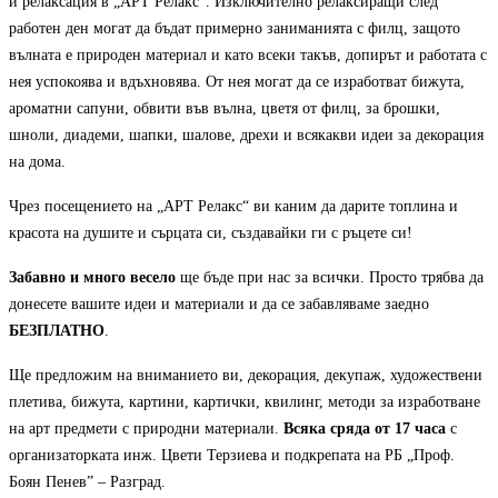
и релаксация в „АРТ Релакс“. Изключително релаксиращи след
работен ден могат да бъдат примерно заниманията с филц, защото
вълната е природен материал и като всеки такъв, допирът и работата с
нея успокоява и вдъхновява. От нея могат да се изработват бижута,
ароматни сапуни, обвити във вълна, цветя от филц, за брошки,
шноли, диадеми, шапки, шалове, дрехи и всякакви идеи за декорация
на дома.
Чрез посещението на „АРТ Релакс“ ви каним да дарите топлина и
красота на душите и сърцата си, създавайки ги с ръцете си!
Забавно и много весело
ще бъде при нас за всички. Просто трябва да
донесете вашите идеи и материали и да се забавляваме заедно
БЕЗПЛАТНО
.
Ще предложим на вниманието ви, декорация, декупаж, художествени
плетива, бижута, картини, картички, квилинг, методи за изработване
на арт предмети с природни материали.
Всяка сряда от 17 часа
с
организаторката инж. Цвети Терзиева и подкрепата на РБ „Проф.
Боян Пенев” – Разград.