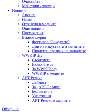
Очаквайте
Майстори - творци
Новини
Анонси
Изяви
Отразено в медиите
Още новини
Постижения
Видеогалерия
Фестивал "Божурите"
Дни на изкуствата и занаятите
Пролетен празник на занаятите
WWKIP day
Събитието
Включете се!
За WWKIP day
WWKIP в медиите
АРТ Релакс
Дейност
За „АРТ Релакс“
Безплатно е!
Участници
АРТ Релакс в медиите
Обзор ...>