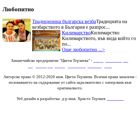
Дюкян...
Любопитно
Традиционна българска везба
Традицията на
везбарството в България е разпрос...
Килимарство
Килимарство
Килимарството, във вида който го
по...
Още любопитно ...>
Занаятчийско предприятие "Цвети Терзиева" -
Изяви
,
Фотогалерия
,
Видеогалерия
,
Последни новини
,
Нови Изделия
Авторско право © 2012-2026 инж. Цвети Терзиева. Всички права запазени
-
позоваването на съдържание от сайта задължително с хиперлинк към
оригиналното.
Уеб дизайн и разработка: д-р инж. Христо Терзиев.
Контакти