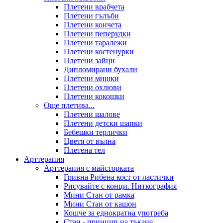
Плетени врабчета
Плетени гълъби
Плетени кончета
Плетени пеперудки
Плетени таралежи
Плетени костенурки
Плетени зайци
Дипломирани бухали
Плетени мишки
Плетени охлюви
Плетени кокошки
Още плетива...
Плетени шалове
Плетени детски шапки
Бебешки терлички
Цветя от вълна
Плетена тел
Арттерапия
Арттерапия с майсторката
Гривна Рибена кост от ластички
Рисувайте с конци. Ниткография
Мини Стан от рамка
Мини Стан от кашон
Кошче за еднократна употреба
Стан - принцип на тъкане