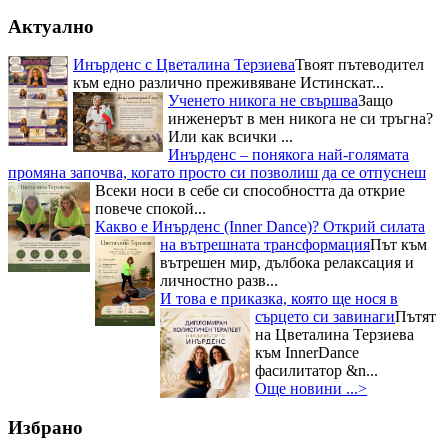
Актуално
Инърденс с Цветалина Терзиева
Твоят пътеводител
към едно различно преживяване Истинскат...
Ученето никога не свършва
Защо
инженерът в мен никога не си тръгна?
Или как всички ...
Инърденс – понякога най-голямата
промяна започва, когато просто си позволиш да се отпуснеш
Всеки носи в себе си способността да открие
повече спокой...
Какво е Инърденс (Inner Dance)? Открий силата
на вътрешната трансформация
Път към
вътрешен мир, дълбока релаксация и
личностно разв...
И това е приказка, която ще нося в
сърцето си завинаги
Пътят
на Цветалина Терзиева
към InnerDance
фасилитатор &n...
Още новини ...>
Избрано