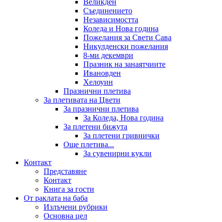
Великден
Съединението
Независимостта
Коледа и Нова година
Пожелания за Свети Сава
Никулденски пожелания
8-ми декември
Празник на занаятчиите
Ивановден
Хелоуин
Празнични плетива
За плетивата на Цвети
За празнични плетива
За Коледа, Нова година
За плетени бижута
За плетени гривнички
Още плетива...
За сувенирни кукли
Контакт
Представяне
Контакт
Книга за гости
От раклата на баба
Излъчени рубрики
Основна цел