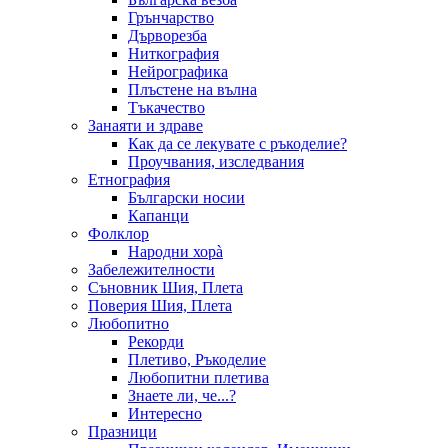
Грънчарство
Дърворезба
Ниткография
Нейрографика
Плъстене на вълна
Тъкачество
Занаяти и здраве
Как да се лекувате с ръкоделие?
Проучвания, изследвания
Етнография
Български носии
Капанци
Фолклор
Народни хорà
Забележителности
Съновник Шия, Плета
Поверия Шия, Плета
Любопитно
Рекорди
Плетиво, Ръкоделие
Любопитни плетива
Знаете ли, че...?
Интересно
Празници