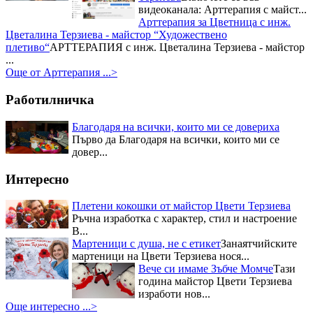
Националният събор на овцевъдите в България и майстор
видеоканала: Арттерапия с майст...
Цвети Терзиева
Запомнящо се
Арттерапия за Цветница с инж.
преживявание с майстор Цвети
Цветалина Терзиева - майстор “Художествено
Терзиева за почитателите на
плетиво“
АРТТЕРАПИЯ с инж. Цветалина Терзиева - майстор
народния бит, творчество и
...
култура, осигуряващо...
Още от Арттерапия ...>
Три отличия взе Цвети Терзиева
от Празника на захарната метла и маджуна
Нейна е наградата
Работилничка
за постигнат синтез между
кулинария и занаяти, както и за
Благодаря на всички, които ми се довериха
успешно възраждане на
Първо да Благодаря на всички, които ми се
традициите в област...
довер...
Първо място в Кулинарния
конкурс – "Ястия от чесън" за
Интересно
майстор Цвети Терзиева
Отрупаната трапеза с домашно
приготвени ястия донесе Първо
Плетени кокошки от майстор Цвети Терзиева
място в Кулинарния конкурс –
Ръчна изработка с характер, стил и настроение
"Ястия от чесън" на Пра...
В...
Приз за най-красив щанд за
Мартеници с душа, не с етикет
Занаятчийските
Цвети Терзиева на Първия
мартеници на Цвети Терзиева нося...
национален „Фестивал на ореха”
Журито в състав -
Вече си имаме Зъбче Момче
Тази
финалистите от Hell`s Kitchen и
година майстор Цвети Терзиева
гостите на празника останаха
изработи нов...
изумени от „Селския сладък
Още интересно ...>