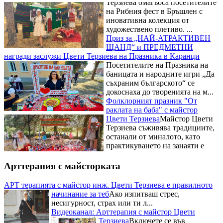
на Рибния фест в Бръшлен с
иновативна колекция от
художествено плетиво. ...
Приз за „НАЙ-АТРАКТИВЕН
ЩАНД“ и ПРЕДМЕТНИ
награди заслужи Цвети Терзиева на Празника в Каранци
Посетителите на Празника на
баницата и народните игри „Да
съхраним българското“ се
докоснаха до творенията на м...
Фолклорният празник "От
раклата на баба" с майстор
Цвети Терзиева
Майстор Цвети
Терзиева съживява традициите,
останали от миналото, като
практикуването на занаяти е
сред най-старите ч...
Рибните изкушения на
Фестивала на рибената чорба на
Арттерапия с майсторката
майстор Цвети Терзиева
Освен
майсторски да премята
АРТ терапията с майстор инж. Цвети Терзиева е правилното
плетивата Цвети Терзиева е
начинание за теб
Ако изпитваш стрес,
готова да експериментира с
несигурност, страх или ти л...
всякакви вкусове и рецепти. Тя
Видеоканал: Арттерапия с майстор Цвети
бе н...
Терзиева
Включете се във