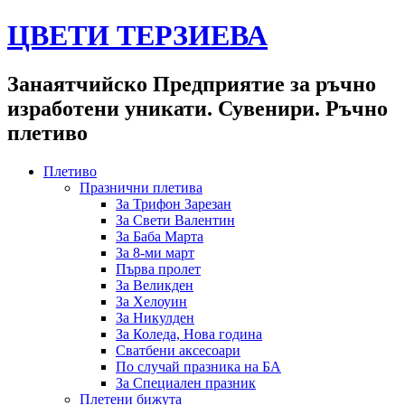
ЦВЕТИ ТЕРЗИЕВА
Занаятчийско Предприятие за ръчно
изработени уникати. Сувенири. Ръчно
плетиво
Плетиво
Празнични плетива
За Трифон Зарезан
За Свети Валентин
За Баба Марта
За 8-ми март
Първа пролет
За Великден
За Хелоуин
За Никулден
За Коледа, Нова година
Сватбени аксесоари
По случай празника на БА
За Специален празник
Плетени бижута