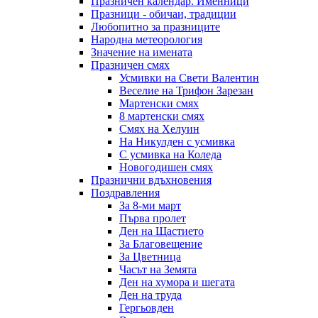
Празничен календар. Именници
Празници - обичаи, традиции
Любопитно за празниците
Народна метеорология
Значение на имената
Празничен смях
Усмивки на Свети Валентин
Веселие на Трифон Зарезан
Мартенски смях
8 мартенски смях
Смях на Хелуин
На Никулден с усмивка
С усмивка на Коледа
Новогодишен смях
Празнични вдъхновения
Поздравления
За 8-ми март
Първа пролет
Ден на Щастието
За Благовещение
За Цветница
Часът на Земята
Ден на хумора и шегата
Ден на труда
Гергьовден