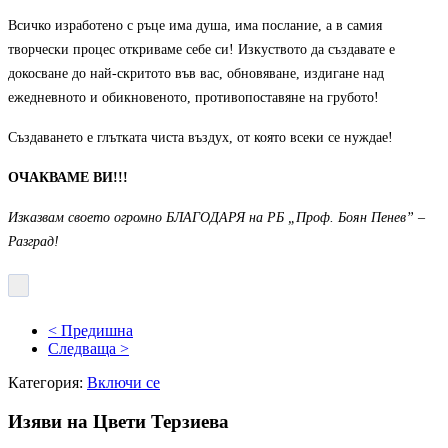
Всичко изработено с ръце има душа, има послание, а в самия
творчески процес откриваме себе си! Изкуството да създавате е
докосване до най-скритото във вас, обновяване, издигане над
ежедневното и обикновеното, противопоставяне на грубото!
Създаването е глътката чиста въздух, от която всеки се нуждае!
ОЧАКВАМЕ ВИ!!!
Изказвам своето огромно БЛАГОДАРЯ на РБ „Проф. Боян Пенев” –
Разград!
Магията на занаята оживя в детската работилница на майстор
Цвети Терзиева
Децата и
възрастните се потопиха в
магията на художественото
плетиво в работилницата на
< Предишна
майстор Цвети Терзиева на
Следваща >
Риб...
Майстор Цвети Терзиева
Категория:
Включи се
превърна Рибния фест в
Бръшлен в сцена на художественото плетиво
Майстор Цвети
Изяви на Цвети Терзиева
Терзиева омагьоса посетителите