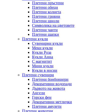
Плетени пръстени
Плетени обeци
Плетени колиета
Плетени гривни
Плетени шноли
Символика на цветовете
Плетени чанти
Плетени шапки
Плетени кукли
Сувенирни кукли
Меки кукли
Кукли Роза
Кукли Анна
С магнитит
Мини кукли
Кукли в носии
Плетени сувенири
Плетени бонбониери
Декоративни водопади
Дървото на живота
Ангели
Горски феи
Декоративни метлички
Плетени амулети
Плетени животни