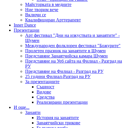
Майсторката в медиите
Ние творим вече
Включи се
Квалифициран Арттерапевт
Inner Dance
Презентации
Арт фестивал "Дни на изкуствата и занаятите" -
Шумен
Международен фолклорен фестивал "Божурите"
Пролетен празник на занаятите в Шумен
Представяне Занаятчийска камара Шумен
Представяне на Уеб сайта на Филиал - Разград на
РУ
Представяне на Филиал - Разград на РУ
25 години Филиал-Разград на РУ
За презентациите
Същност
Видове
Средства
Реализирани презентации
И още...
Занаяти
История на занаятите
Занаятчийски трикове
Българска везба