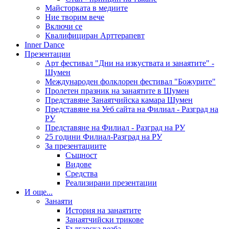
Майсторката в медиите
Ние творим вече
Включи се
Квалифициран Арттерапевт
Inner Dance
Презентации
Арт фестивал "Дни на изкуствата и занаятите" -
Шумен
Международен фолклорен фестивал "Божурите"
Пролетен празник на занаятите в Шумен
Представяне Занаятчийска камара Шумен
Представяне на Уеб сайта на Филиал - Разград на
РУ
Представяне на Филиал - Разград на РУ
25 години Филиал-Разград на РУ
За презентациите
Същност
Видове
Средства
Реализирани презентации
И още...
Занаяти
История на занаятите
Занаятчийски трикове
Българска везба