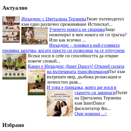
Актуално
Инърденс с Цветалина Терзиева
Твоят пътеводител
към едно различно преживяване Истинскат...
Ученето никога не свършва
Защо
инженерът в мен никога не си тръгна?
Или как всички ...
Инърденс – понякога най-голямата
промяна започва, когато просто си позволиш да се отпуснеш
Всеки носи в себе си способността да открие
повече спокой...
Какво е Инърденс (Inner Dance)? Открий силата
на вътрешната трансформация
Път към
вътрешен мир, дълбока релаксация и
личностно разв...
И това е приказка, която ще нося в
сърцето си завинаги
Пътят
на Цветалина Терзиева
към InnerDance
фасилитатор &n...
Още новини ...>
Избрано