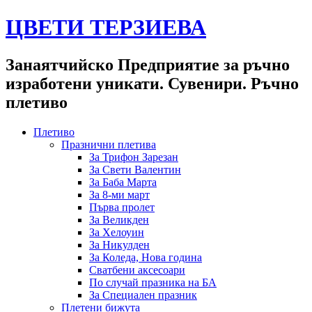
ЦВЕТИ ТЕРЗИЕВА
Занаятчийско Предприятие за ръчно
изработени уникати. Сувенири. Ръчно
плетиво
Плетиво
Празнични плетива
За Трифон Зарезан
За Свети Валентин
За Баба Марта
За 8-ми март
Първа пролет
За Великден
За Хелоуин
За Никулден
За Коледа, Нова година
Сватбени аксесоари
По случай празника на БА
За Специален празник
Плетени бижута