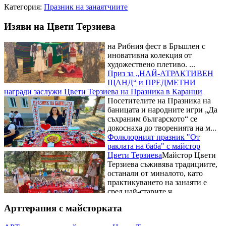
Категория:
Празник на занаятчиите
превърна Рибния фест в
Бръшлен в сцена на художественото плетиво
Майстор Цвети
Терзиева омагьоса посетителите
Изяви на Цвети Терзиева
на Рибния фест в Бръшлен с
иновативна колекция от
художествено плетиво. ...
Приз за „НАЙ-АТРАКТИВЕН
ЩАНД“ и ПРЕДМЕТНИ
награди заслужи Цвети Терзиева на Празника в Каранци
Посетителите на Празника на
баницата и народните игри „Да
съхраним българското“ се
докоснаха до творенията на м...
Фолклорният празник "От
раклата на баба" с майстор
Цвети Терзиева
Майстор Цвети
Терзиева съживява традициите,
останали от миналото, като
практикуването на занаяти е
сред най-старите ч...
Рибните изкушения на
Фестивала на рибената чорба на
Арттерапия с майсторката
майстор Цвети Терзиева
Освен
майсторски да премята
плетивата Цвети Терзиева е