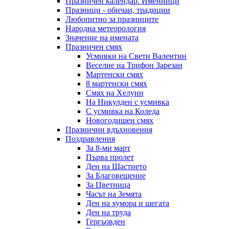
Празничен календар. Именници
Празници - обичаи, традиции
Любопитно за празниците
Народна метеорология
Значение на имената
Празничен смях
Усмивки на Свети Валентин
Веселие на Трифон Зарезан
Мартенски смях
8 мартенски смях
Смях на Хелуин
На Никулден с усмивка
С усмивка на Коледа
Новогодишен смях
Празнични вдъхновения
Поздравления
За 8-ми март
Първа пролет
Ден на Щастието
За Благовещение
За Цветница
Часът на Земята
Ден на хумора и шегата
Ден на труда
Гергьовден