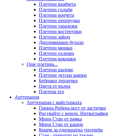
Плетени врабчета
Плетени гълъби
Плетени кончета
Плетени пеперудки
Плетени таралежи
Плетени костенурки
Плетени зайци
Дипломирани бухали
Плетени мишки
Плетени охлюви
Плетени кокошки
Още плетива...
Плетени шалове
Плетени детски шапки
Бебешки терлички
Цветя от вълна
Плетена тел
Арттерапия
Арттерапия с майсторката
Гривна Рибена кост от ластички
Рисувайте с конци. Ниткография
Мини Стан от рамка
Мини Стан от кашон
Кошче за еднократна употреба
Стан - принцип на тъкане