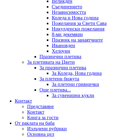
Великден
Съединението
Независимостта
Коледа и Нова година
Пожелания за Свети Сава
Никулденски пожелания
8-ми декември
Празник на занаятчиите
Ивановден
Хелоуин
Празнични плетива
За плетивата на Цвети
За празнични плетива
За Коледа, Нова година
За плетени бижута
За плетени гривнички
Още плетива...
За сувенирни кукли
Контакт
Представяне
Контакт
Книга за гости
От раклата на баба
Излъчени рубрики
Основна цел