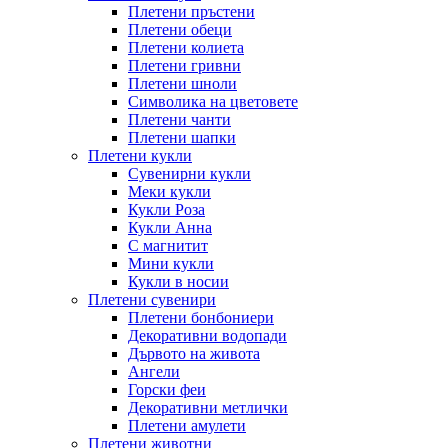
Плетени пръстени
Плетени обeци
Плетени колиета
Плетени гривни
Плетени шноли
Символика на цветовете
Плетени чанти
Плетени шапки
Плетени кукли
Сувенирни кукли
Меки кукли
Кукли Роза
Кукли Анна
С магнитит
Мини кукли
Кукли в носии
Плетени сувенири
Плетени бонбониери
Декоративни водопади
Дървото на живота
Ангели
Горски феи
Декоративни метлички
Плетени амулети
Плетени животни