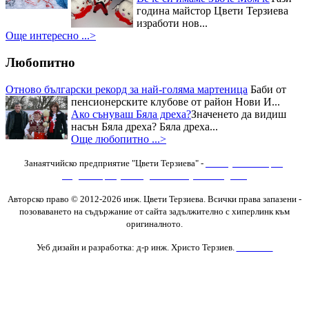
национален „Фестивал на ореха”
Журито в състав -
година майстор Цвети Терзиева
финалистите от Hell`s Kitchen и
изработи нов...
гостите на празника останаха
Още интересно ...>
изумени от „Селския сладък
Дюкян...
Любопитно
Отново български рекорд за най-голяма мартеница
Баби от
пенсионерските клубове от район Нови И...
Ако сънуваш Бяла дреха?
Значенето да видиш
насън Бяла дреха? Бяла дреха...
Още любопитно ...>
Занаятчийско предприятие "Цвети Терзиева" -
Изяви
,
Фотогалерия
,
Видеогалерия
,
Последни новини
,
Нови Изделия
Авторско право © 2012-2026 инж. Цвети Терзиева. Всички права запазени
-
позоваването на съдържание от сайта задължително с хиперлинк към
оригиналното.
Уеб дизайн и разработка: д-р инж. Христо Терзиев.
Контакти