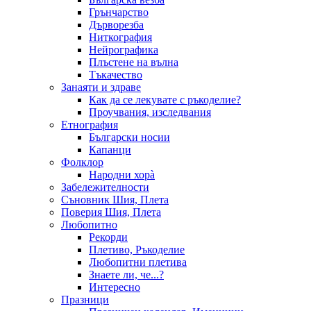
Грънчарство
Дърворезба
Ниткография
Нейрографика
Плъстене на вълна
Тъкачество
Занаяти и здраве
Как да се лекувате с ръкоделие?
Проучвания, изследвания
Етнография
Български носии
Капанци
Фолклор
Народни хорà
Забележителности
Съновник Шия, Плета
Поверия Шия, Плета
Любопитно
Рекорди
Плетиво, Ръкоделие
Любопитни плетива
Знаете ли, че...?
Интересно
Празници