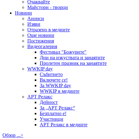
Очаквайте
Майстори - творци
Новини
Анонси
Изяви
Отразено в медиите
Още новини
Постижения
Видеогалерия
Фестивал "Божурите"
Дни на изкуствата и занаятите
Пролетен празник на занаятите
WWKIP day
Събитието
Включете се!
За WWKIP day
WWKIP в медиите
АРТ Релакс
Дейност
За „АРТ Релакс“
Безплатно е!
Участници
АРТ Релакс в медиите
Обзор ...>