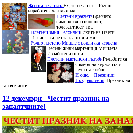
Жената и чантата
Ех, тези чанти ... Ръчно
изработена чанта от ма...
Плетени врабчета
Врабчето
символизира общност,
толерантност, тру...
Плетени змии - елхички
Елхите на Цвети
Терзиева са не стандартни и жив...
Ръчно плетено Мишле с рокличка червена
Весели живи мартеници Мишлета.
Изработени от ви...
Плетени мартенски гълъби
Гълъбите са
символ на верността и
вечната любов...
И още...
Празници
Поздравления
Празник на
занаятчиите
12 декември - Честит празник на
занаятчиите!