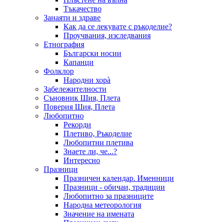
Тъкачество
Занаяти и здраве
Как да се лекувате с ръкоделие?
Проучвания, изследвания
Етнография
Български носии
Капанци
Фолклор
Народни хорà
Забележителности
Съновник Шия, Плета
Поверия Шия, Плета
Любопитно
Рекорди
Плетиво, Ръкоделие
Любопитни плетива
Знаете ли, че...?
Интересно
Празници
Празничен календар. Именници
Празници - обичаи, традиции
Любопитно за празниците
Народна метеорология
Значение на имената