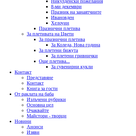
Никулденски пожелания
8-ми декември
Празник на занаятчиите
Ивановден
Хелоуин
Празнични плетива
За плетивата на Цвети
За празнични плетива
За Коледа, Нова година
За плетени бижута
За плетени гривнички
Още плетива...
За сувенирни кукли
Контакт
Представяне
Контакт
Книга за гости
От раклата на баба
Излъчени рубрики
Основна цел
Очаквайте
Майстори - творци
Новини
Анонси
Изяви