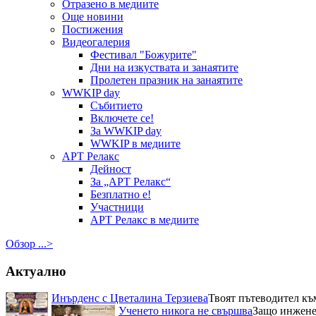
Отразено в медиите
Още новини
Постижения
Видеогалерия
Фестивал "Божурите"
Дни на изкуствата и занаятите
Пролетен празник на занаятите
WWKIP day
Събитието
Включете се!
За WWKIP day
WWKIP в медиите
АРТ Релакс
Дейност
За „АРТ Релакс“
Безплатно е!
Участници
АРТ Релакс в медиите
Обзор ...>
Актуално
Инърденс с Цветалина Терзиева
Твоят пътеводител къ
Ученето никога не свършва
Защо инженер