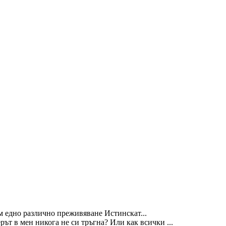
м едно различно преживяване Истинскат...
ът в мен никога не си тръгна? Или как всички ...