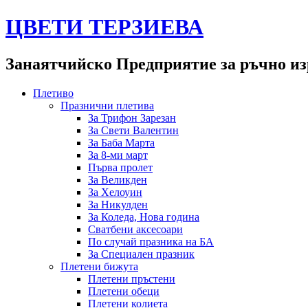
ЦВЕТИ ТЕРЗИЕВА
Занаятчийско Предприятие за ръчно из
Плетиво
Празнични плетива
За Трифон Зарезан
За Свети Валентин
За Баба Марта
За 8-ми март
Първа пролет
За Великден
За Хелоуин
За Никулден
За Коледа, Нова година
Сватбени аксесоари
По случай празника на БА
За Специален празник
Плетени бижута
Плетени пръстени
Плетени обeци
Плетени колиета