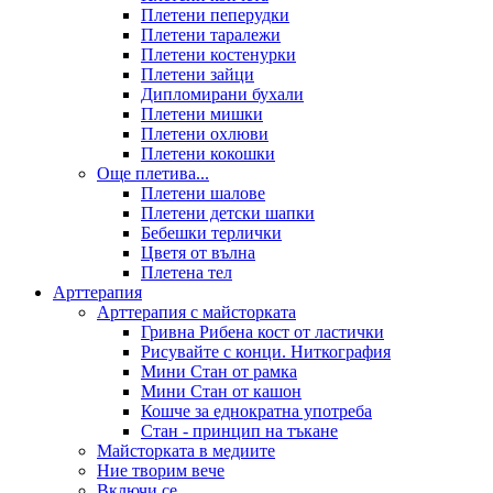
Плетени пеперудки
Плетени таралежи
Плетени костенурки
Плетени зайци
Дипломирани бухали
Плетени мишки
Плетени охлюви
Плетени кокошки
Още плетива...
Плетени шалове
Плетени детски шапки
Бебешки терлички
Цветя от вълна
Плетена тел
Арттерапия
Арттерапия с майсторката
Гривна Рибена кост от ластички
Рисувайте с конци. Ниткография
Мини Стан от рамка
Мини Стан от кашон
Кошче за еднократна употреба
Стан - принцип на тъкане
Майсторката в медиите
Ние творим вече
Включи се