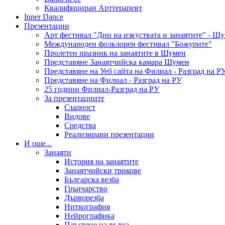
Квалифициран Арттерапевт
Inner Dance
Презентации
Арт фестивал "Дни на изкуствата и занаятите" - Ш
Международен фолклорен фестивал "Божурите"
Пролетен празник на занаятите в Шумен
Представяне Занаятчийска камара Шумен
Представяне на Уеб сайта на Филиал - Разград на Р
Представяне на Филиал - Разград на РУ
25 години Филиал-Разград на РУ
За презентациите
Същност
Видове
Средства
Реализирани презентации
И още...
Занаяти
История на занаятите
Занаятчийски трикове
Българска везба
Грънчарство
Дърворезба
Ниткография
Нейрографика
Плъстене на вълна