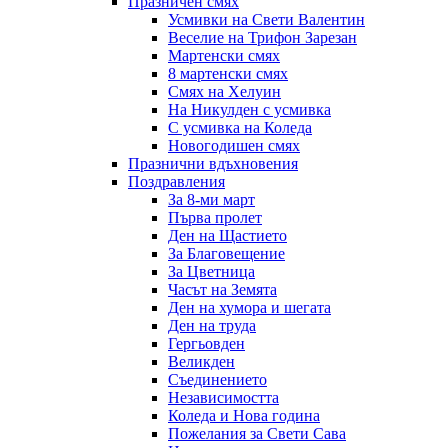
Празничен смях
Усмивки на Свети Валентин
Веселие на Трифон Зарезан
Мартенски смях
8 мартенски смях
Смях на Хелуин
На Никулден с усмивка
С усмивка на Коледа
Новогодишен смях
Празнични вдъхновения
Поздравления
За 8-ми март
Първа пролет
Ден на Щастието
За Благовещение
За Цветница
Часът на Земята
Ден на хумора и шегата
Ден на труда
Гергьовден
Великден
Съединението
Независимостта
Коледа и Нова година
Пожелания за Свети Сава