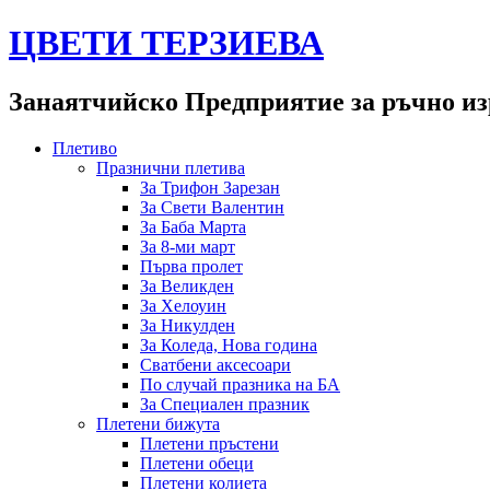
ЦВЕТИ ТЕРЗИЕВА
Занаятчийско Предприятие за ръчно из
Плетиво
Празнични плетива
За Трифон Зарезан
За Свети Валентин
За Баба Марта
За 8-ми март
Първа пролет
За Великден
За Хелоуин
За Никулден
За Коледа, Нова година
Сватбени аксесоари
По случай празника на БА
За Специален празник
Плетени бижута
Плетени пръстени
Плетени обeци
Плетени колиета