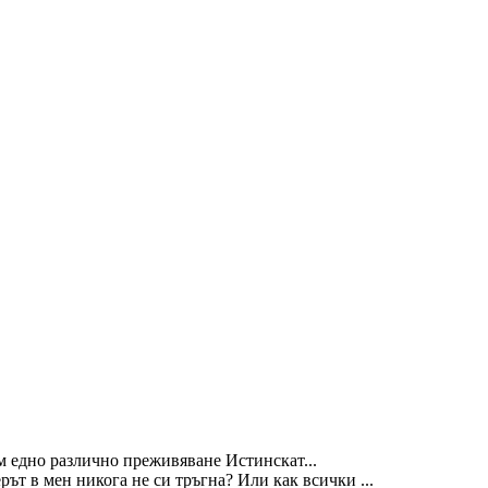
м едно различно преживяване Истинскат...
ът в мен никога не си тръгна? Или как всички ...