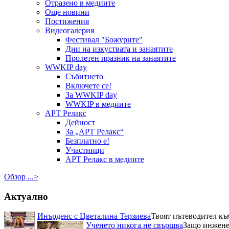
Отразено в медиите
Още новини
Постижения
Видеогалерия
Фестивал "Божурите"
Дни на изкуствата и занаятите
Пролетен празник на занаятите
WWKIP day
Събитието
Включете се!
За WWKIP day
WWKIP в медиите
АРТ Релакс
Дейност
За „АРТ Релакс“
Безплатно е!
Участници
АРТ Релакс в медиите
Обзор ...>
Актуално
Инърденс с Цветалина Терзиева
Твоят пътеводител къ
Ученето никога не свършва
Защо инженер