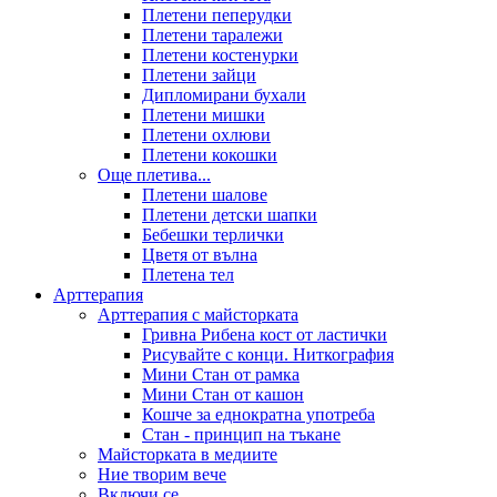
Плетени пеперудки
Плетени таралежи
Плетени костенурки
Плетени зайци
Дипломирани бухали
Плетени мишки
Плетени охлюви
Плетени кокошки
Още плетива...
Плетени шалове
Плетени детски шапки
Бебешки терлички
Цветя от вълна
Плетена тел
Арттерапия
Арттерапия с майсторката
Гривна Рибена кост от ластички
Рисувайте с конци. Ниткография
Мини Стан от рамка
Мини Стан от кашон
Кошче за еднократна употреба
Стан - принцип на тъкане
Майсторката в медиите
Ние творим вече
Включи се