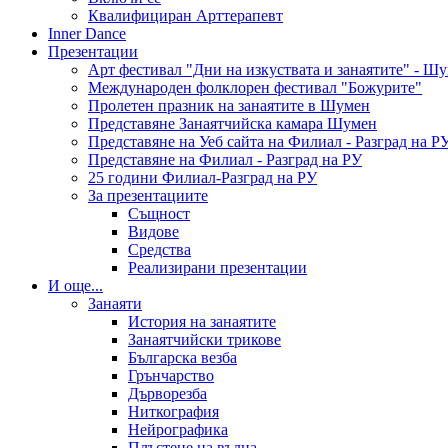
Квалифициран Арттерапевт
Inner Dance
Презентации
Арт фестивал "Дни на изкуствата и занаятите" - Ш
Международен фолклорен фестивал "Божурите"
Пролетен празник на занаятите в Шумен
Представяне Занаятчийска камара Шумен
Представяне на Уеб сайта на Филиал - Разград на Р
Представяне на Филиал - Разград на РУ
25 години Филиал-Разград на РУ
За презентациите
Същност
Видове
Средства
Реализирани презентации
И още...
Занаяти
История на занаятите
Занаятчийски трикове
Българска везба
Грънчарство
Дърворезба
Ниткография
Нейрографика
Плъстене на вълна