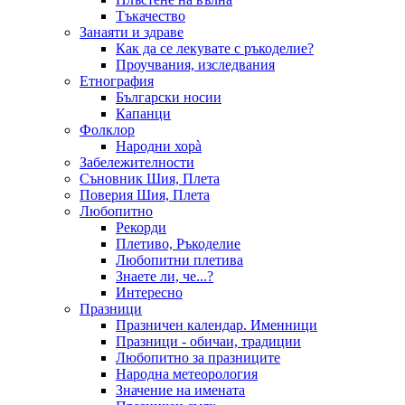
Тъкачество
Занаяти и здраве
Как да се лекувате с ръкоделие?
Проучвания, изследвания
Етнография
Български носии
Капанци
Фолклор
Народни хорà
Забележителности
Съновник Шия, Плета
Поверия Шия, Плета
Любопитно
Рекорди
Плетиво, Ръкоделие
Любопитни плетива
Знаете ли, че...?
Интересно
Празници
Празничен календар. Именници
Празници - обичаи, традиции
Любопитно за празниците
Народна метеорология
Значение на имената