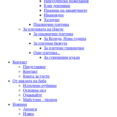
Никулденски пожелания
8-ми декември
Празник на занаятчиите
Ивановден
Хелоуин
Празнични плетива
За плетивата на Цвети
За празнични плетива
За Коледа, Нова година
За плетени бижута
За плетени гривнички
Още плетива...
За сувенирни кукли
Контакт
Представяне
Контакт
Книга за гости
От раклата на баба
Излъчени рубрики
Основна цел
Очаквайте
Майстори - творци
Новини
Анонси
Изяви