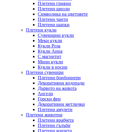
Плетени гривни
Плетени шноли
Символика на цветовете
Плетени чанти
Плетени шапки
Плетени кукли
Сувенирни кукли
Меки кукли
Кукли Роза
Кукли Анна
С магнитит
Мини кукли
Кукли в носии
Плетени сувенири
Плетени бонбониери
Декоративни водопади
Дървото на живота
Ангели
Горски феи
Декоративни метлички
Плетени амулети
Плетени животни
Плетени врабчета
Плетени гълъби
Плетени кончета