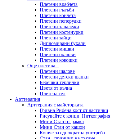
Плетени врабчета
Плетени гълъби
Плетени кончета
Плетени пеперудки
Плетени таралежи
Плетени костенурки
Плетени зайци
Дипломирани бухали
Плетени мишки
Плетени охлюви
Плетени кокошки
Още плетива...
Плетени шалове
Плетени детски шапки
Бебешки терлички
Цветя от вълна
Плетена тел
Арттерапия
Арттерапия с майсторката
Гривна Рибена кост от ластички
Рисувайте с конци. Ниткография
Мини Стан от рамка
Мини Стан от кашон
Кошче за еднократна употреба
Стан - принцип на тъкане