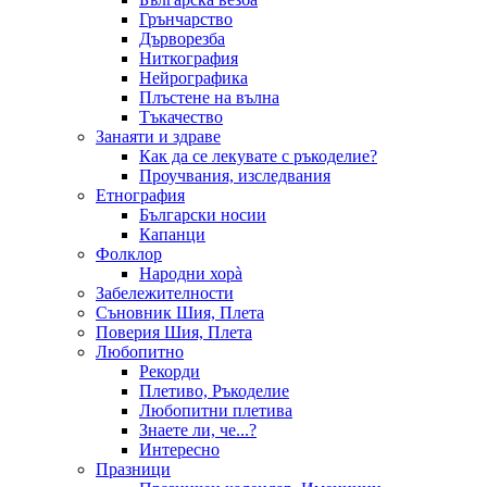
Грънчарство
Дърворезба
Ниткография
Нейрографика
Плъстене на вълна
Тъкачество
Занаяти и здраве
Как да се лекувате с ръкоделие?
Проучвания, изследвания
Етнография
Български носии
Капанци
Фолклор
Народни хорà
Забележителности
Съновник Шия, Плета
Поверия Шия, Плета
Любопитно
Рекорди
Плетиво, Ръкоделие
Любопитни плетива
Знаете ли, че...?
Интересно
Празници