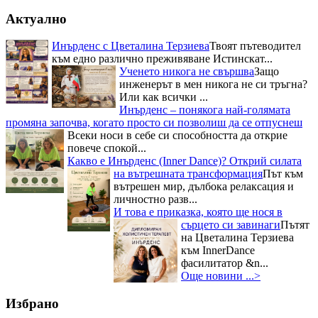
Актуално
Инърденс с Цветалина Терзиева
Твоят пътеводител
към едно различно преживяване Истинскат...
Ученето никога не свършва
Защо
инженерът в мен никога не си тръгна?
Или как всички ...
Инърденс – понякога най-голямата
промяна започва, когато просто си позволиш да се отпуснеш
Всеки носи в себе си способността да открие
повече спокой...
Какво е Инърденс (Inner Dance)? Открий силата
на вътрешната трансформация
Път към
вътрешен мир, дълбока релаксация и
личностно разв...
И това е приказка, която ще нося в
сърцето си завинаги
Пътят
на Цветалина Терзиева
към InnerDance
фасилитатор &n...
Още новини ...>
Избрано