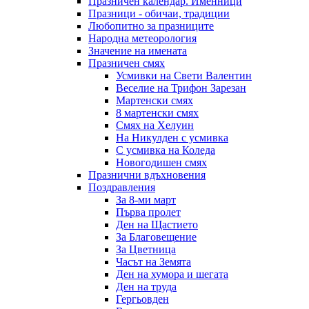
Празничен календар. Именници
Празници - обичаи, традиции
Любопитно за празниците
Народна метеорология
Значение на имената
Празничен смях
Усмивки на Свети Валентин
Веселие на Трифон Зарезан
Мартенски смях
8 мартенски смях
Смях на Хелуин
На Никулден с усмивка
С усмивка на Коледа
Новогодишен смях
Празнични вдъхновения
Поздравления
За 8-ми март
Първа пролет
Ден на Щастието
За Благовещение
За Цветница
Часът на Земята
Ден на хумора и шегата
Ден на труда
Гергьовден