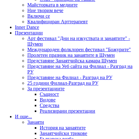
Майсторката в медиите
Ние творим вече
Включи се
Квалифициран Арттерапевт
Inner Dance
Презентации
Арт фестивал "Дни на изкуствата и занаятите" -
Шумен
Международен фолклорен фестивал "Божурите"
Пролетен празник на занаятите в Шумен
Представяне Занаятчийска камара Шумен
Представяне на Уеб сайта на Филиал - Разград на
РУ
Представяне на Филиал - Разград на РУ
25 години Филиал-Разград на РУ
За презентациите
Същност
Видове
Средства
Реализирани презентации
И още...
Занаяти
История на занаятите
Занаятчийски трикове
Българска везба