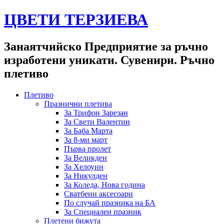
ЦВЕТИ ТЕРЗИЕВА
Занаятчийско Предприятие за ръчно
изработени уникати. Сувенири. Ръчно
плетиво
Плетиво
Празнични плетива
За Трифон Зарезан
За Свети Валентин
За Баба Марта
За 8-ми март
Първа пролет
За Великден
За Хелоуин
За Никулден
За Коледа, Нова година
Сватбени аксесоари
По случай празника на БА
За Специален празник
Плетени бижута