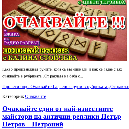
Какво представляват руните, кога са възникнали и как се гадае с тях
очаквайте в рубриката „От раклата на баба с...
Прочети още: Очаквайте Гадаене с руни в рубриката „От раклат
Категория:
Очаквайте
Очаквайте един от най-известните
майстори на антични-реплики Петър
Петров – Петроний