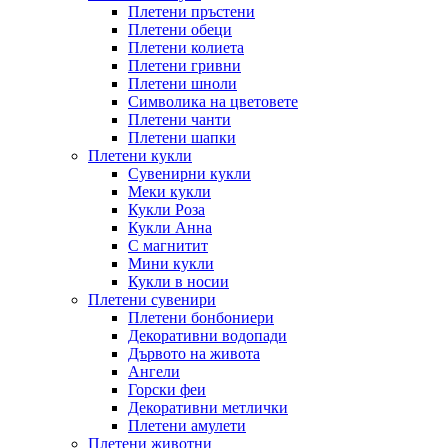
Плетени пръстени
Плетени обeци
Плетени колиета
Плетени гривни
Плетени шноли
Символика на цветовете
Плетени чанти
Плетени шапки
Плетени кукли
Сувенирни кукли
Меки кукли
Кукли Роза
Кукли Анна
С магнитит
Мини кукли
Кукли в носии
Плетени сувенири
Плетени бонбониери
Декоративни водопади
Дървото на живота
Ангели
Горски феи
Декоративни метлички
Плетени амулети
Плетени животни