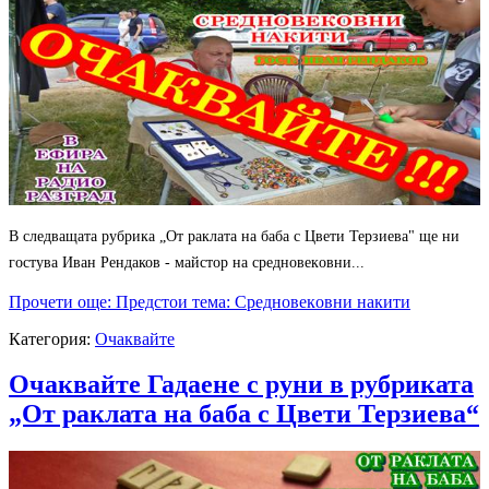
В следващата рубрика „От раклата на баба с Цвети Терзиева" ще ни
гостува Иван Рендаков - мaйcтop нa cpeднoвeкoвни...
Прочети още: Предстои тема: Сpeднoвeкoвни нaкити
Категория:
Очаквайте
Очаквайте Гадаене с руни в рубриката
„От раклата на баба с Цвети Терзиева“