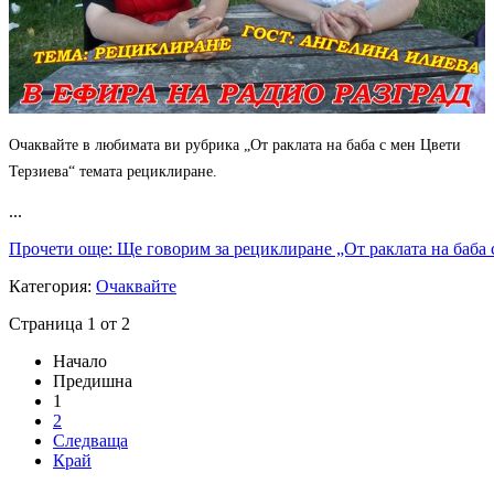
Очаквайте в любимата ви рубрика „От раклата на баба с мен Цвети
Терзиева“ темата рециклиране.
...
Прочети още: Ще говорим за рециклиране „От раклата на баба 
Магията на занаята оживя в детската работилница на майстор
Цвети Терзиева
Децата и
Категория:
Очаквайте
възрастните се потопиха в
магията на художественото
Страница 1 от 2
плетиво в работилницата на
Начало
майстор Цвети Терзиева на
Предишна
Риб...
1
Майстор Цвети Терзиева
2
превърна Рибния фест в
Следваща
Бръшлен в сцена на художественото плетиво
Майстор Цвети
Край
Терзиева омагьоса посетителите
на Рибния фест в Бръшлен с