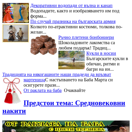
Декоративни водопади от вълна и канап
Водопадите, както и изобразяването им под
форма...
По случай празника на българската армия
Колкото по-атрактивни костюми, толкова по-
желан...
Ръчно плетени бонбониери
Шоколадовите лакомства са
любим подарък! Традиц...
Кукли в носии
Българските кукли в
обичаи, ритми и
багри на ин...
Традицията на някогашните наши прадеди да връзват
мартеница
С настъпването на Баба Марта си
осигурете празн...
От раклата на баба
Очаквайте
Предстои тема: Сpeднoвeкoвни
нaкити