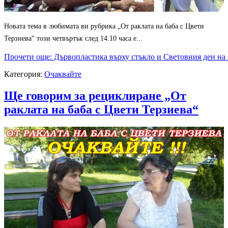
Новата тема в любимата ви рубрика „От раклата на баба с Цвети
Терзиева“ този четвъртък след 14.10 часа е...
Прочети още: Дървопластика върху стъкло и Световния ден на 
Категория:
Очаквайте
Ще говорим за рециклиране „От
раклата на баба с Цвети Терзиева“