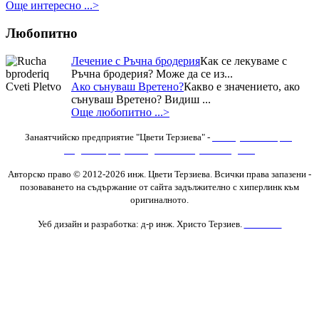
Още интересно ...>
Любопитно
Лечение с Ръчна бродерия
Как се лекуваме с
Ръчна бродерия? Може да се из...
Ако сънуваш Вретено?
Какво е значението, ако
сънуваш Вретено? Видиш ...
Още любопитно ...>
Занаятчийско предприятие "Цвети Терзиева" -
Изяви
,
Фотогалерия
,
Видеогалерия
,
Последни новини
,
Нови Изделия
Авторско право © 2012-2026 инж. Цвети Терзиева. Всички права запазени
-
позоваването на съдържание от сайта задължително с хиперлинк към
оригиналното.
Уеб дизайн и разработка: д-р инж. Христо Терзиев.
Контакти