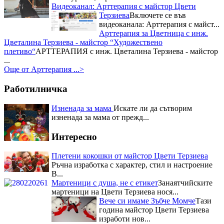
Цвети Терзиева
Запомнящо се
Видеоканал: Арттерапия с майстор Цвети
преживявание с майстор Цвети
Терзиева
Включете се във
Терзиева за почитателите на
видеоканала: Арттерапия с майст...
народния бит, творчество и
Арттерапия за Цветница с инж.
култура, осигуряващо...
Цветалина Терзиева - майстор “Художествено
Три отличия взе Цвети Терзиева
плетиво“
АРТТЕРАПИЯ с инж. Цветалина Терзиева - майстор
от Празника на захарната метла и маджуна
Нейна е наградата
...
за постигнат синтез между
Още от Арттерапия ...>
кулинария и занаяти, както и за
успешно възраждане на
Работилничка
традициите в област...
Първо място в Кулинарния
Изненада за мама
Искате ли да сътворим
конкурс – "Ястия от чесън" за
изненада за мама от прежд...
майстор Цвети Терзиева
Отрупаната трапеза с домашно
Интересно
приготвени ястия донесе Първо
място в Кулинарния конкурс –
Плетени кокошки от майстор Цвети Терзиева
"Ястия от чесън" на Пра...
Ръчна изработка с характер, стил и настроение
Приз за най-красив щанд за
В...
Цвети Терзиева на Първия
Мартеници с душа, не с етикет
Занаятчийските
национален „Фестивал на ореха”
Журито в състав -
мартеници на Цвети Терзиева нося...
финалистите от Hell`s Kitchen и
Вече си имаме Зъбче Момче
Тази
гостите на празника останаха
година майстор Цвети Терзиева
изумени от „Селския сладък
изработи нов...
Дюкян...