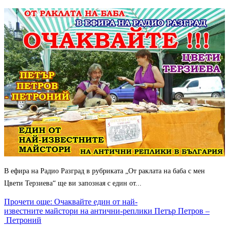
В ефира на Радио Разград в рубриката „От раклата на баба с мен
Цвети Терзиева“ ще ви запозная с един от...
Прочети още: Очаквайте един от най-
известните майстори на антични-реплики Петър Петров –
Петроний