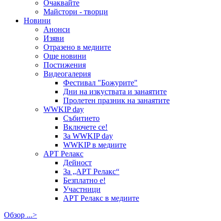
Очаквайте
Майстори - творци
Новини
Анонси
Изяви
Отразено в медиите
Още новини
Постижения
Видеогалерия
Фестивал "Божурите"
Дни на изкуствата и занаятите
Пролетен празник на занаятите
WWKIP day
Събитието
Включете се!
За WWKIP day
WWKIP в медиите
АРТ Релакс
Дейност
За „АРТ Релакс“
Безплатно е!
Участници
АРТ Релакс в медиите
Обзор ...>