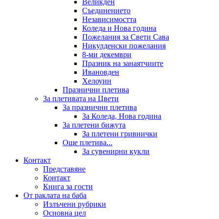
Великден
Съединението
Независимостта
Коледа и Нова година
Пожелания за Свети Сава
Никулденски пожелания
8-ми декември
Празник на занаятчиите
Ивановден
Хелоуин
Празнични плетива
За плетивата на Цвети
За празнични плетива
За Коледа, Нова година
За плетени бижута
За плетени гривнички
Още плетива...
За сувенирни кукли
Контакт
Представяне
Контакт
Книга за гости
От раклата на баба
Излъчени рубрики
Основна цел