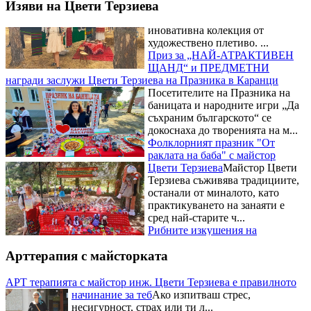
иновативна колекция от
Изяви на Цвети Терзиева
художествено плетиво. ...
Приз за „НАЙ-АТРАКТИВЕН
ЩАНД“ и ПРЕДМЕТНИ
награди заслужи Цвети Терзиева на Празника в Каранци
Посетителите на Празника на
баницата и народните игри „Да
съхраним българското“ се
докоснаха до творенията на м...
Фолклорният празник "От
раклата на баба" с майстор
Цвети Терзиева
Майстор Цвети
Терзиева съживява традициите,
останали от миналото, като
практикуването на занаяти е
сред най-старите ч...
Рибните изкушения на
Фестивала на рибената чорба на
майстор Цвети Терзиева
Освен
майсторски да премята
Арттерапия с майсторката
плетивата Цвети Терзиева е
готова да експериментира с
всякакви вкусове и рецепти. Тя
АРТ терапията с майстор инж. Цвети Терзиева е правилното
бе н...
начинание за теб
Ако изпитваш стрес,
Националният събор на овцевъдите в България и майстор
несигурност, страх или ти л...