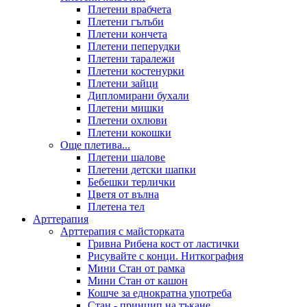
Плетени врабчета
Плетени гълъби
Плетени кончета
Плетени пеперудки
Плетени таралежи
Плетени костенурки
Плетени зайци
Дипломирани бухали
Плетени мишки
Плетени охлюви
Плетени кокошки
Още плетива...
Плетени шалове
Плетени детски шапки
Бебешки терлички
Цветя от вълна
Плетена тел
Арттерапия
Арттерапия с майсторката
Гривна Рибена кост от ластички
Рисувайте с конци. Ниткография
Мини Стан от рамка
Мини Стан от кашон
Кошче за еднократна употреба
Стан - принцип на тъкане