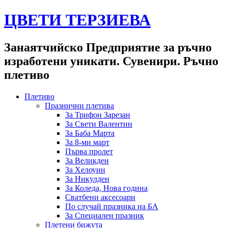
ЦВЕТИ ТЕРЗИЕВА
Занаятчийско Предприятие за ръчно
изработени уникати. Сувенири. Ръчно
плетиво
Плетиво
Празнични плетива
За Трифон Зарезан
За Свети Валентин
За Баба Марта
За 8-ми март
Първа пролет
За Великден
За Хелоуин
За Никулден
За Коледа, Нова година
Сватбени аксесоари
По случай празника на БА
За Специален празник
Плетени бижута