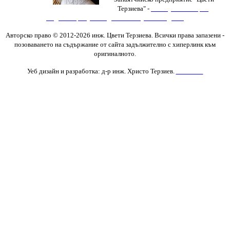
Терзиева" -
Изяви
,
Фотогалерия
,
Видеогалерия
,
Последни новини
,
Нови Изделия
Авторско право © 2012-2026 инж. Цвети Терзиева. Всички права запазени
-
позоваването на съдържание от сайта задължително с хиперлинк към
оригиналното.
Уеб дизайн и разработка: д-р инж. Христо Терзиев.
Контакти