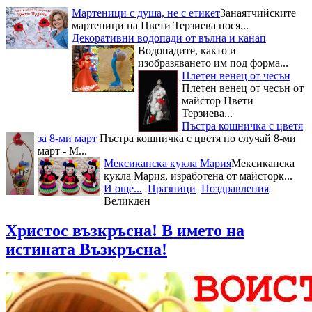
Мартеници с душа, не с етикет
Занаятчийските
мартеници на Цвети Терзиева нося...
Декоративни водопади от вълна и канап
Водопадите, както и
изобразяването им под форма...
Плетен венец от чесън
Плетен венец от чесън от
майстор Цвети
Терзиева...
Пъстра кошничка с цветя
за 8-ми март
Пъстра кошничка с цветя по случай 8-ми
март - М...
Мексиканска кукла Мария
Мексиканска
кукла Мария, изработена от майсторк...
И още...
Празници
Поздравления
Великден
Христос възкръсна! В името на
истината Възкръсна!