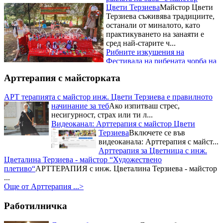
Терзиева съживява традициите,
останали от миналото, като
практикуването на занаяти е
сред най-старите ч...
Рибните изкушения на
Фестивала на рибената чорба на
майстор Цвети Терзиева
Освен
майсторски да премята
плетивата Цвети Терзиева е
Арттерапия с майсторката
готова да експериментира с
всякакви вкусове и рецепти. Тя
АРТ терапията с майстор инж. Цвети Терзиева е правилното
бе н...
начинание за теб
Ако изпитваш стрес,
Националният събор на овцевъдите в България и майстор
несигурност, страх или ти л...
Цвети Терзиева
Запомнящо се
Видеоканал: Арттерапия с майстор Цвети
преживявание с майстор Цвети
Терзиева
Включете се във
Терзиева за почитателите на
видеоканала: Арттерапия с майст...
народния бит, творчество и
Арттерапия за Цветница с инж.
култура, осигуряващо...
Цветалина Терзиева - майстор “Художествено
Три отличия взе Цвети Терзиева
плетиво“
АРТТЕРАПИЯ с инж. Цветалина Терзиева - майстор
от Празника на захарната метла и маджуна
Нейна е наградата
...
за постигнат синтез между
Още от Арттерапия ...>
кулинария и занаяти, както и за
успешно възраждане на
Работилничка
традициите в област...
Първо място в Кулинарния