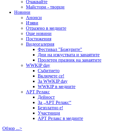
Очаквайте
Майстори - творци
Новини
Анонси
Изяви
Отразено в медиите
Още новини
Постижения
Видеогалерия
Фестивал "Божурите"
Дни на изкуствата и занаятите
Пролетен празник на занаятите
WWKIP day
Събитието
Включете се!
За WWKIP day
WWKIP в медиите
АРТ Релакс
Дейност
За „АРТ Релакс“
Безплатно е!
Участници
АРТ Релакс в медиите
Обзор ...>