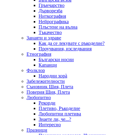
Грънчарство
Дърворезба
Ниткография
Нейрографика
Плъстене на вълна
Тъкачество
Занаяти и здраве
Как да се лекувате с ръкоделие?
Проучвания, изследвания
Етнография
Български носии
Капанци
Фолклор
Народни хорà
Забележителности
Съновник Шия, Плета
Поверия Шия, Плета
Любопитно
Рекорди
Плетиво, Ръкоделие
Любопитни плетива
Знаете ли, че...?
Интересно
Празници