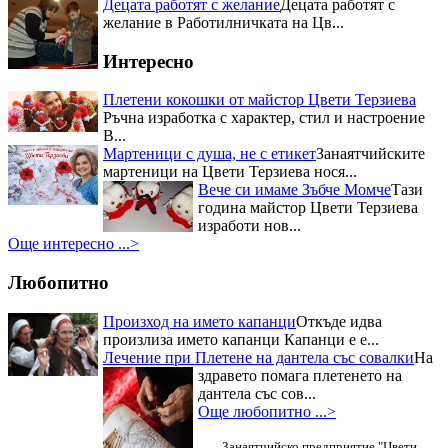
Децата работят с желание
Децата работят с
конкурс – "Ястия от чесън" за
желание в Работилничката на Цв...
майстор Цвети Терзиева
Отрупаната трапеза с домашно
Интересно
приготвени ястия донесе Първо
място в Кулинарния конкурс –
Плетени кокошки от майстор Цвети Терзиева
"Ястия от чесън" на Пра...
Ръчна изработка с характер, стил и настроение
Приз за най-красив щанд за
В...
Цвети Терзиева на Първия
Мартеници с душа, не с етикет
Занаятчийските
национален „Фестивал на ореха”
Журито в състав -
мартеници на Цвети Терзиева нося...
финалистите от Hell`s Kitchen и
Вече си имаме Зъбче Момче
Тази
гостите на празника останаха
година майстор Цвети Терзиева
изумени от „Селския сладък
изработи нов...
Дюкян...
Още интересно ...>
Любопитно
Произход на името капанци
Откъде идва
произлиза името капанци Капанци е е...
Лечение при Плетене на дантела със совалки
На
здравето помага плетенето на
дантела със сов...
Още любопитно ...>
Занаятчийско предприятие "Цвети