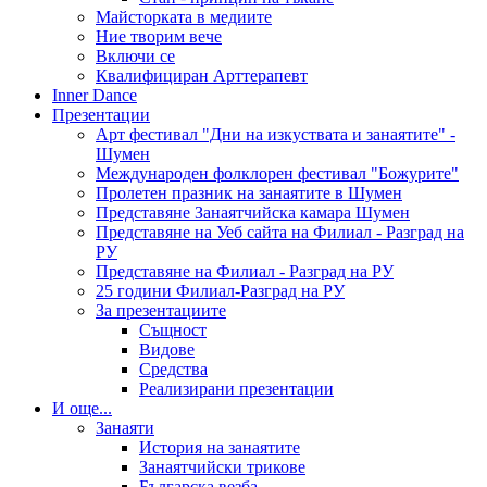
Майсторката в медиите
Ние творим вече
Включи се
Квалифициран Арттерапевт
Inner Dance
Презентации
Арт фестивал "Дни на изкуствата и занаятите" -
Шумен
Международен фолклорен фестивал "Божурите"
Пролетен празник на занаятите в Шумен
Представяне Занаятчийска камара Шумен
Представяне на Уеб сайта на Филиал - Разград на
РУ
Представяне на Филиал - Разград на РУ
25 години Филиал-Разград на РУ
За презентациите
Същност
Видове
Средства
Реализирани презентации
И още...
Занаяти
История на занаятите
Занаятчийски трикове
Българска везба