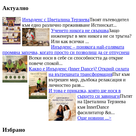
Актуално
Инърденс с Цветалина Терзиева
Твоят пътеводител
към едно различно преживяване Истинскат...
Ученето никога не свършва
Защо
инженерът в мен никога не си тръгна?
Или как всички ...
Инърденс – понякога най-голямата
промяна започва, когато просто си позволиш да се отпуснеш
Всеки носи в себе си способността да открие
повече спокой...
Какво е Инърденс (Inner Dance)? Открий силата
на вътрешната трансформация
Път към
вътрешен мир, дълбока релаксация и
личностно разв...
И това е приказка, която ще нося в
сърцето си завинаги
Пътят
на Цветалина Терзиева
към InnerDance
фасилитатор &n...
Още новини ...>
Избрано