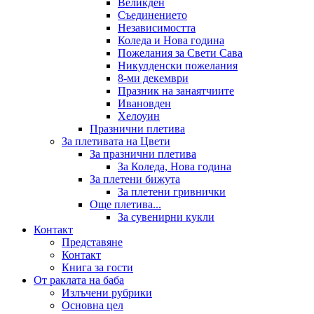
Великден
Съединението
Независимостта
Коледа и Нова година
Пожелания за Свети Сава
Никулденски пожелания
8-ми декември
Празник на занаятчиите
Ивановден
Хелоуин
Празнични плетива
За плетивата на Цвети
За празнични плетива
За Коледа, Нова година
За плетени бижута
За плетени гривнички
Още плетива...
За сувенирни кукли
Контакт
Представяне
Контакт
Книга за гости
От раклата на баба
Излъчени рубрики
Основна цел