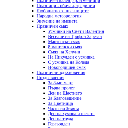
Празничен календар. Именници
Празници - обичаи, традиции
Любопитно за празниците
Народна метеорология
Значение на имената
Празничен смях
Усмивки на Свети Валентин
Веселие на Трифон Зарезан
Мартенски смях
8 мартенски смях
Смях на Хелуин
На Никулден с усмивка
С усмивка на Коледа
Новогодишен смях
Празнични вдъхновения
Поздравления
За 8-ми март
Първа пролет
Ден на Щастието
За Благовещение
За Цветница
Часът на Земята
Ден на хумора и шегата
Ден на труда
Гергьовден