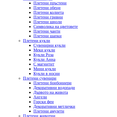
Плетени пръстени
Плетени обeци
Плетени колиета
Плетени гривни
Плетени шноли
Символика на цветовете
Плетени чанти
Плетени шапки
Плетени кукли
Сувенирни кукли
Меки кукли
Кукли Роза
Кукли Анна
С магнитит
Мини кукли
Кукли в носии
Плетени сувенири
Плетени бонбониери
Декоративни водопади
Дървото на живота
Ангели
Горски феи
Декоративни метлички
Плетени амулети
Плетени животни