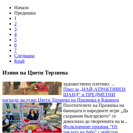
Магията на занаята оживя в детската работилница на майстор
Начало
Цвети Терзиева
Децата и
Предишна
възрастните се потопиха в
1
магията на художественото
2
плетиво в работилницата на
3
майстор Цвети Терзиева на
4
Риб...
5
Майстор Цвети Терзиева
6
превърна Рибния фест в
7
Бръшлен в сцена на художественото плетиво
Майстор Цвети
Следваща
Терзиева омагьоса посетителите
Край
на Рибния фест в Бръшлен с
иновативна колекция от
Изяви на Цвети Терзиева
художествено плетиво. ...
Приз за „НАЙ-АТРАКТИВЕН
ЩАНД“ и ПРЕДМЕТНИ
награди заслужи Цвети Терзиева на Празника в Каранци
Посетителите на Празника на
баницата и народните игри „Да
съхраним българското“ се
докоснаха до творенията на м...
Фолклорният празник "От
раклата на баба" с майстор
Цвети Терзиева
Майстор Цвети