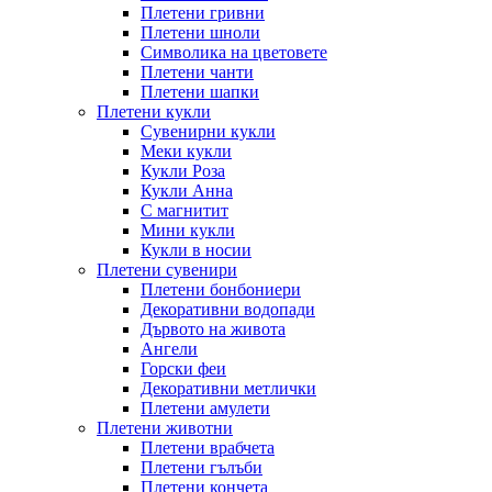
Плетени гривни
Плетени шноли
Символика на цветовете
Плетени чанти
Плетени шапки
Плетени кукли
Сувенирни кукли
Меки кукли
Кукли Роза
Кукли Анна
С магнитит
Мини кукли
Кукли в носии
Плетени сувенири
Плетени бонбониери
Декоративни водопади
Дървото на живота
Ангели
Горски феи
Декоративни метлички
Плетени амулети
Плетени животни
Плетени врабчета
Плетени гълъби
Плетени кончета