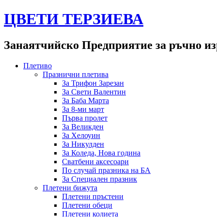
ЦВЕТИ ТЕРЗИЕВА
Занаятчийско Предприятие за ръчно из
Плетиво
Празнични плетива
За Трифон Зарезан
За Свети Валентин
За Баба Марта
За 8-ми март
Първа пролет
За Великден
За Хелоуин
За Никулден
За Коледа, Нова година
Сватбени аксесоари
По случай празника на БА
За Специален празник
Плетени бижута
Плетени пръстени
Плетени обeци
Плетени колиета