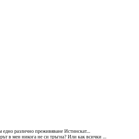
м едно различно преживяване Истинскат...
ът в мен никога не си тръгна? Или как всички ...