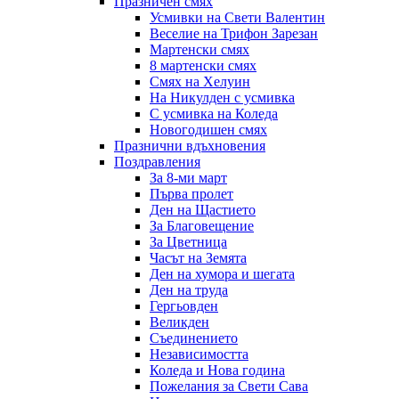
Празничен смях
Усмивки на Свети Валентин
Веселие на Трифон Зарезан
Мартенски смях
8 мартенски смях
Смях на Хелуин
На Никулден с усмивка
С усмивка на Коледа
Новогодишен смях
Празнични вдъхновения
Поздравления
За 8-ми март
Първа пролет
Ден на Щастието
За Благовещение
За Цветница
Часът на Земята
Ден на хумора и шегата
Ден на труда
Гергьовден
Великден
Съединението
Независимостта
Коледа и Нова година
Пожелания за Свети Сава