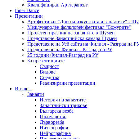
Квалифициран Арттерапевт
Inner Dance
Презентации
Арт фестивал "Дни на изкуствата и занаятите" - Ш
Международен фолклорен фестивал "Божурите"
Пролетен празник на занаятите в Шумен
Представяне Занаятчийска камара Шумен
Представяне на Уеб сайта на Филиал - Разград на Р
Представяне на Филиал - Разград на РУ
25 години Филиал-Разград на РУ
За презентациите
Същност
Видове
Средства
Реализирани презентации
И още...
Занаяти
История на занаятите
Занаятчийски трикове
Българска везба
Грънчарство
Дърворезба
Ниткография
Нейрографика
Плъстене на вълна