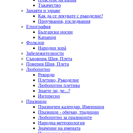
Тъкачество
Занаяти и здраве
Как да се лекувате с ръкоделие?
Проучвания, изследвания
Етнография
Български носии
Капанци
Фолклор
Народни хорà
Забележителности
Съновник Шия, Плета
Поверия Шия, Плета
Любопитно
Рекорди
Плетиво, Ръкоделие
Любопитни плетива
Знаете ли, че...?
Интересно
Празници
Празничен календар. Именници
Празници - обичаи, традиции
Любопитно за празниците
Народна метеорология
Значение на имената