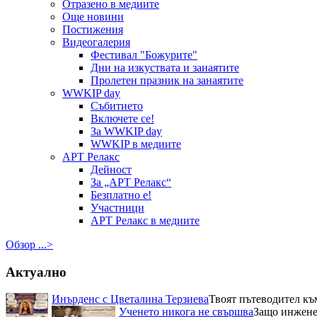
Отразено в медиите
Още новини
Постижения
Видеогалерия
Фестивал "Божурите"
Дни на изкуствата и занаятите
Пролетен празник на занаятите
WWKIP day
Събитието
Включете се!
За WWKIP day
WWKIP в медиите
АРТ Релакс
Дейност
За „АРТ Релакс“
Безплатно е!
Участници
АРТ Релакс в медиите
Обзор ...>
Актуално
Инърденс с Цветалина Терзиева
Твоят пътеводител къ
Ученето никога не свършва
Защо инженер