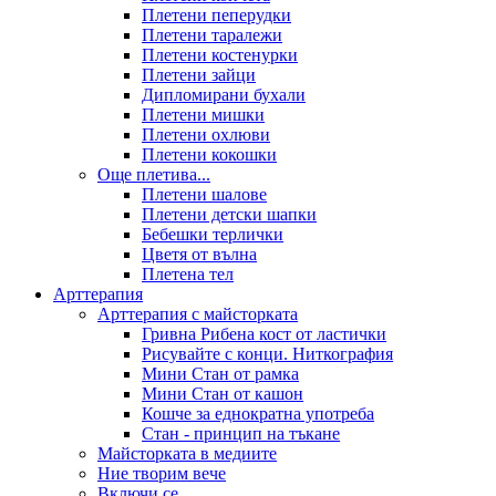
Плетени пеперудки
Плетени таралежи
Плетени костенурки
Плетени зайци
Дипломирани бухали
Плетени мишки
Плетени охлюви
Плетени кокошки
Още плетива...
Плетени шалове
Плетени детски шапки
Бебешки терлички
Цветя от вълна
Плетена тел
Арттерапия
Арттерапия с майсторката
Гривна Рибена кост от ластички
Рисувайте с конци. Ниткография
Мини Стан от рамка
Мини Стан от кашон
Кошче за еднократна употреба
Стан - принцип на тъкане
Майсторката в медиите
Ние творим вече
Включи се