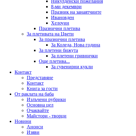
Никулденски пожелания
8-ми декември
Празник на занаятчиите
Ивановден
Хелоуин
Празнични плетива
За плетивата на Цвети
За празнични плетива
За Коледа, Нова година
За плетени бижута
За плетени гривнички
Още плетива...
За сувенирни кукли
Контакт
Представяне
Контакт
Книга за гости
От раклата на баба
Излъчени рубрики
Основна цел
Очаквайте
Майстори - творци
Новини
Анонси
Изяви