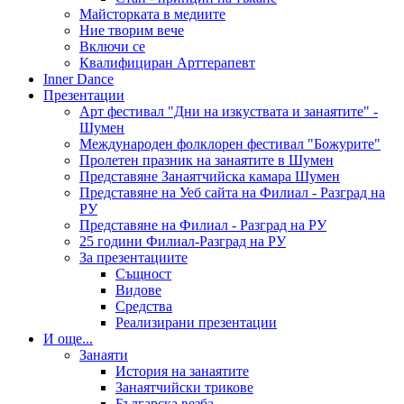
Майсторката в медиите
Ние творим вече
Включи се
Квалифициран Арттерапевт
Inner Dance
Презентации
Арт фестивал "Дни на изкуствата и занаятите" -
Шумен
Международен фолклорен фестивал "Божурите"
Пролетен празник на занаятите в Шумен
Представяне Занаятчийска камара Шумен
Представяне на Уеб сайта на Филиал - Разград на
РУ
Представяне на Филиал - Разград на РУ
25 години Филиал-Разград на РУ
За презентациите
Същност
Видове
Средства
Реализирани презентации
И още...
Занаяти
История на занаятите
Занаятчийски трикове
Българска везба