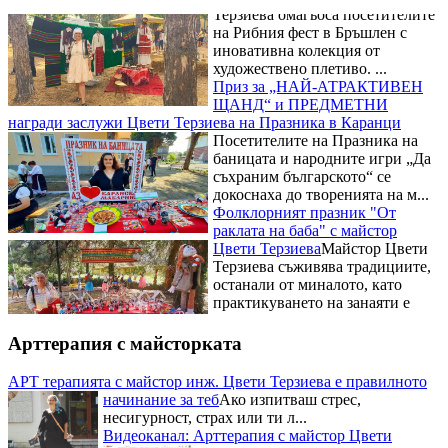
на Рибния фест в Бръшлен с
иновативна колекция от
художествено плетиво. ...
Приз за „НАЙ-АТРАКТИВЕН
ЩАНД“ и ПРЕДМЕТНИ
награди заслужи Цвети Терзиева на Празника в Каранци
Посетителите на Празника на
баницата и народните игри „Да
съхраним българското“ се
докоснаха до творенията на м...
Фолклорният празник "От
раклата на баба" с майстор
Цвети Терзиева
Майстор Цвети
Терзиева съживява традициите,
останали от миналото, като
практикуването на занаяти е
сред най-старите ч...
Рибните изкушения на
Фестивала на рибената чорба на
Арттерапия с майсторката
майстор Цвети Терзиева
Освен
майсторски да премята
АРТ терапията с майстор инж. Цвети Терзиева е правилното
плетивата Цвети Терзиева е
начинание за теб
Ако изпитваш стрес,
готова да експериментира с
несигурност, страх или ти л...
всякакви вкусове и рецепти. Тя
Видеоканал: Арттерапия с майстор Цвети
бе н...