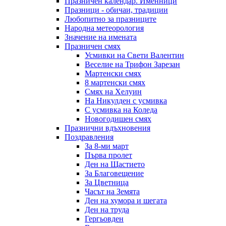
Празничен календар. Именници
Празници - обичаи, традиции
Любопитно за празниците
Народна метеорология
Значение на имената
Празничен смях
Усмивки на Свети Валентин
Веселие на Трифон Зарезан
Мартенски смях
8 мартенски смях
Смях на Хелуин
На Никулден с усмивка
С усмивка на Коледа
Новогодишен смях
Празнични вдъхновения
Поздравления
За 8-ми март
Първа пролет
Ден на Щастието
За Благовещение
За Цветница
Часът на Земята
Ден на хумора и шегата
Ден на труда
Гергьовден