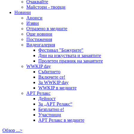
Очаквайте
Майстори - творци
Новини
Анонси
Изяви
Отразено в медиите
Още новини
Постижения
Видеогалерия
Фестивал "Божурите"
Дни на изкуствата и занаятите
Пролетен празник на занаятите
WWKIP day
Събитието
Включете се!
За WWKIP day
WWKIP в медиите
АРТ Релакс
Дейност
За „АРТ Релакс“
Безплатно е!
Участници
АРТ Релакс в медиите
Обзор ...>