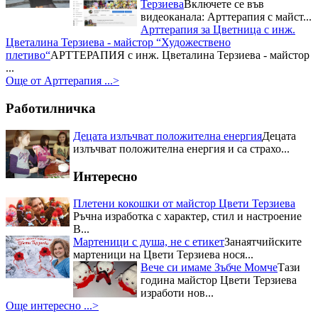
Терзиева
Включете се във
Националният събор на овцевъдите в България и майстор
видеоканала: Арттерапия с майст...
Цвети Терзиева
Запомнящо се
Арттерапия за Цветница с инж.
преживявание с майстор Цвети
Цветалина Терзиева - майстор “Художествено
Терзиева за почитателите на
плетиво“
АРТТЕРАПИЯ с инж. Цветалина Терзиева - майстор
народния бит, творчество и
...
култура, осигуряващо...
Още от Арттерапия ...>
Три отличия взе Цвети Терзиева
от Празника на захарната метла и маджуна
Нейна е наградата
Работилничка
за постигнат синтез между
кулинария и занаяти, както и за
Децата излъчват положителна енергия
Децата
успешно възраждане на
излъчват положителна енергия и са страхо...
традициите в област...
Първо място в Кулинарния
Интересно
конкурс – "Ястия от чесън" за
майстор Цвети Терзиева
Отрупаната трапеза с домашно
Плетени кокошки от майстор Цвети Терзиева
приготвени ястия донесе Първо
Ръчна изработка с характер, стил и настроение
място в Кулинарния конкурс –
В...
"Ястия от чесън" на Пра...
Мартеници с душа, не с етикет
Занаятчийските
Приз за най-красив щанд за
мартеници на Цвети Терзиева нося...
Цвети Терзиева на Първия
Вече си имаме Зъбче Момче
Тази
национален „Фестивал на ореха”
Журито в състав -
година майстор Цвети Терзиева
финалистите от Hell`s Kitchen и
изработи нов...
гостите на празника останаха
Още интересно ...>
изумени от „Селския сладък