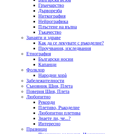
Грънчарство
Дърворезба
Ниткография
Нейрографика
Плъстене на вълна
Тъкачество
Занаяти и здраве
Как да се лекувате с ръкоделие?
Проучвания, изследвания
Етнография
Български носии
Капанци
Фолклор
Народни хорà
Забележителности
Съновник Шия, Плета
Поверия Шия, Плета
Любопитно
Рекорди
Плетиво, Ръкоделие
Любопитни плетива
Знаете ли, че...?
Интересно
Празници