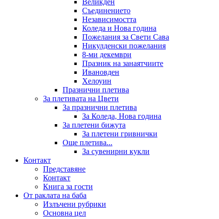
Великден
Съединението
Независимостта
Коледа и Нова година
Пожелания за Свети Сава
Никулденски пожелания
8-ми декември
Празник на занаятчиите
Ивановден
Хелоуин
Празнични плетива
За плетивата на Цвети
За празнични плетива
За Коледа, Нова година
За плетени бижута
За плетени гривнички
Още плетива...
За сувенирни кукли
Контакт
Представяне
Контакт
Книга за гости
От раклата на баба
Излъчени рубрики
Основна цел