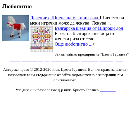
Дюкян...
Любопитно
Лечение с Шиене на меки играчки
Шиенето на
меки играчки може да лекува! Лекува ...
Българска шевица от Широки дол
Ефектна българска шевица от
женска риза от село...
Още любопитно ...>
Занаятчийско предприятие "Цвети Терзиева"
-
Изяви
,
Фотогалерия
,
Видеогалерия
,
Последни новини
,
Нови Изделия
Авторско право © 2012-2026 инж. Цвети Терзиева. Всички права запазени
-
позоваването на съдържание от сайта задължително с хиперлинк към
оригиналното.
Уеб дизайн и разработка: д-р инж. Христо Терзиев.
Контакти