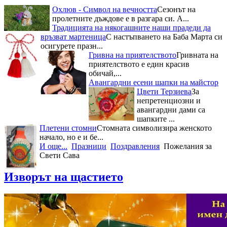
Охлюв - Символ на вечността
Сезонът на
пролетните дъждове е в разгара си. А...
Традицията на някогашните наши прадеди да
връзват мартеница
С настъпването на Баба Марта си
осигурете празн...
Гривна на приятелството
Гривната на
приятелството е един красив
обичай,...
Авангардни есени шапки на майстор
Цвети Терзиева
За
непретенциозни и
авангардни дами са
шапките ...
Плетени стомни
Стомната символизира женското
начало, но е и бе...
И още...
Празници
Поздравления
Пожелания за
Свети Сава
Изворът на щастието