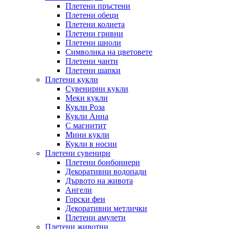
Плетени пръстени
Плетени обeци
Плетени колиета
Плетени гривни
Плетени шноли
Символика на цветовете
Плетени чанти
Плетени шапки
Плетени кукли
Сувенирни кукли
Меки кукли
Кукли Роза
Кукли Анна
С магнитит
Мини кукли
Кукли в носии
Плетени сувенири
Плетени бонбониери
Декоративни водопади
Дървото на живота
Ангели
Горски феи
Декоративни метлички
Плетени амулети
Плетени животни