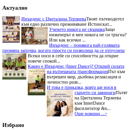
Актуално
Инърденс с Цветалина Терзиева
Твоят пътеводител
към едно различно преживяване Истинскат...
Ученето никога не свършва
Защо
инженерът в мен никога не си тръгна?
Или как всички ...
Инърденс – понякога най-голямата
промяна започва, когато просто си позволиш да се отпуснеш
Всеки носи в себе си способността да открие
повече спокой...
Какво е Инърденс (Inner Dance)? Открий силата
на вътрешната трансформация
Път към
вътрешен мир, дълбока релаксация и
личностно разв...
И това е приказка, която ще нося в
сърцето си завинаги
Пътят
на Цветалина Терзиева
към InnerDance
фасилитатор &n...
Още новини ...>
Избрано