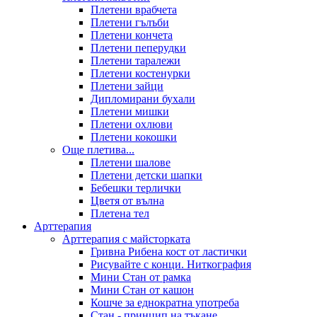
Плетени врабчета
Плетени гълъби
Плетени кончета
Плетени пеперудки
Плетени таралежи
Плетени костенурки
Плетени зайци
Дипломирани бухали
Плетени мишки
Плетени охлюви
Плетени кокошки
Още плетива...
Плетени шалове
Плетени детски шапки
Бебешки терлички
Цветя от вълна
Плетена тел
Арттерапия
Арттерапия с майсторката
Гривна Рибена кост от ластички
Рисувайте с конци. Ниткография
Мини Стан от рамка
Мини Стан от кашон
Кошче за еднократна употреба
Стан - принцип на тъкане