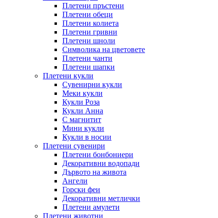
Плетени пръстени
Плетени обeци
Плетени колиета
Плетени гривни
Плетени шноли
Символика на цветовете
Плетени чанти
Плетени шапки
Плетени кукли
Сувенирни кукли
Меки кукли
Кукли Роза
Кукли Анна
С магнитит
Мини кукли
Кукли в носии
Плетени сувенири
Плетени бонбониери
Декоративни водопади
Дървото на живота
Ангели
Горски феи
Декоративни метлички
Плетени амулети
Плетени животни