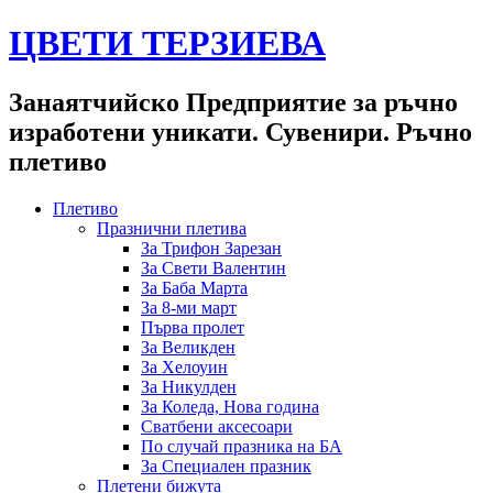
ЦВЕТИ ТЕРЗИЕВА
Занаятчийско Предприятие за ръчно
изработени уникати. Сувенири. Ръчно
плетиво
Плетиво
Празнични плетива
За Трифон Зарезан
За Свети Валентин
За Баба Марта
За 8-ми март
Първа пролет
За Великден
За Хелоуин
За Никулден
За Коледа, Нова година
Сватбени аксесоари
По случай празника на БА
За Специален празник
Плетени бижута