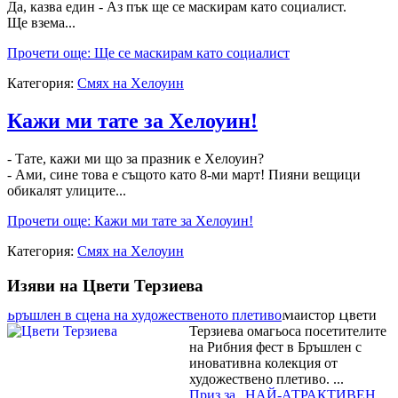
Да, казва един - Аз пък ще се маскирам като социалист.
Ще взема...
Прочети още: Ще се маскирам като социалист
Категория:
Смях на Хелоуин
Кажи ми тате за Хелоуин!
Магията на занаята оживя в детската работилница на майстор
- Тате, кажи ми що за празник е Хелоуин?
Цвети Терзиева
Децата и
- Ами, сине това е същото като 8-ми март! Пияни вещици
възрастните се потопиха в
обикалят улиците...
магията на художественото
Прочети още: Кажи ми тате за Хелоуин!
плетиво в работилницата на
майстор Цвети Терзиева на
Категория:
Смях на Хелоуин
Риб...
Майстор Цвети Терзиева
Изяви на Цвети Терзиева
превърна Рибния фест в
Бръшлен в сцена на художественото плетиво
Майстор Цвети
Терзиева омагьоса посетителите
на Рибния фест в Бръшлен с
иновативна колекция от
художествено плетиво. ...
Приз за „НАЙ-АТРАКТИВЕН