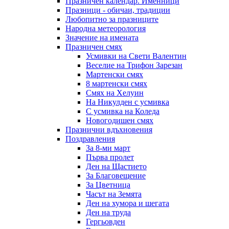
Празничен календар. Именници
Празници - обичаи, традиции
Любопитно за празниците
Народна метеорология
Значение на имената
Празничен смях
Усмивки на Свети Валентин
Веселие на Трифон Зарезан
Мартенски смях
8 мартенски смях
Смях на Хелуин
На Никулден с усмивка
С усмивка на Коледа
Новогодишен смях
Празнични вдъхновения
Поздравления
За 8-ми март
Първа пролет
Ден на Щастието
За Благовещение
За Цветница
Часът на Земята
Ден на хумора и шегата
Ден на труда
Гергьовден