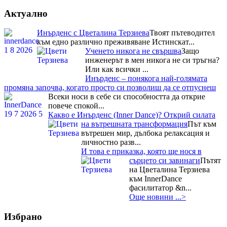
Актуално
Инърденс с Цветалина Терзиева
Твоят пътеводител
към едно различно преживяване Истинскат...
Ученето никога не свършва
Защо
инженерът в мен никога не си тръгна?
Или как всички ...
Инърденс – понякога най-голямата
промяна започва, когато просто си позволиш да се отпуснеш
Всеки носи в себе си способността да открие
повече спокой...
Какво е Инърденс (Inner Dance)? Открий силата
на вътрешната трансформация
Път към
вътрешен мир, дълбока релаксация и
личностно разв...
И това е приказка, която ще нося в
сърцето си завинаги
Пътят
на Цветалина Терзиева
към InnerDance
фасилитатор &n...
Още новини ...>
Избрано