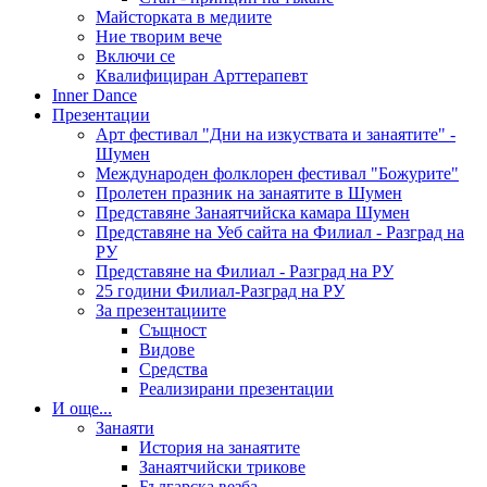
Майсторката в медиите
Ние творим вече
Включи се
Квалифициран Арттерапевт
Inner Dance
Презентации
Арт фестивал "Дни на изкуствата и занаятите" -
Шумен
Международен фолклорен фестивал "Божурите"
Пролетен празник на занаятите в Шумен
Представяне Занаятчийска камара Шумен
Представяне на Уеб сайта на Филиал - Разград на
РУ
Представяне на Филиал - Разград на РУ
25 години Филиал-Разград на РУ
За презентациите
Същност
Видове
Средства
Реализирани презентации
И още...
Занаяти
История на занаятите
Занаятчийски трикове
Българска везба