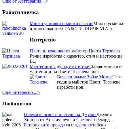
народния бит, творчество и
Още от Арттерапия ...>
култура, осигуряващо...
Три отличия взе Цвети Терзиева
Работилничка
от Празника на захарната метла и маджуна
Нейна е наградата
за постигнат синтез между
Много усмивки и много щастие
Много усмивки
кулинария и занаяти, както и за
и много щастие с РАБОТИЛНИЧКАТА н...
успешно възраждане на
традициите в област...
Интересно
Първо място в Кулинарния
конкурс – "Ястия от чесън" за
Плетени кокошки от майстор Цвети Терзиева
майстор Цвети Терзиева
Ръчна изработка с характер, стил и настроение
Отрупаната трапеза с домашно
В...
приготвени ястия донесе Първо
Мартеници с душа, не с етикет
Занаятчийските
място в Кулинарния конкурс –
мартеници на Цвети Терзиева нося...
"Ястия от чесън" на Пра...
Вече си имаме Зъбче Момче
Тази
Приз за най-красив щанд за
година майстор Цвети Терзиева
Цвети Терзиева на Първия
изработи нов...
национален „Фестивал на ореха”
Журито в състав -
Още интересно ...>
финалистите от Hell`s Kitchen и
гостите на празника останаха
Любопитно
изумени от „Селския сладък
Дюкян...
Големите игли за плетене на Джулия
Джулия
Хопсън от Англия печели Световен Рекорд ...
Батерия като прежда са създали китайски