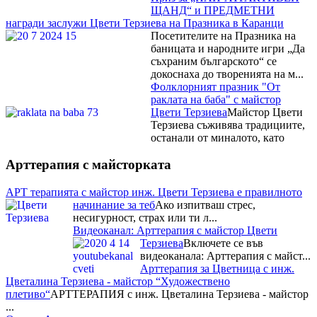
ЩАНД“ и ПРЕДМЕТНИ
награди заслужи Цвети Терзиева на Празника в Каранци
Посетителите на Празника на
баницата и народните игри „Да
съхраним българското“ се
докоснаха до творенията на м...
Фолклорният празник "От
раклата на баба" с майстор
Цвети Терзиева
Майстор Цвети
Терзиева съживява традициите,
останали от миналото, като
практикуването на занаяти е
сред най-старите ч...
Арттерапия с майсторката
Рибните изкушения на
Фестивала на рибената чорба на
майстор Цвети Терзиева
Освен
АРТ терапията с майстор инж. Цвети Терзиева е правилното
майсторски да премята
начинание за теб
Ако изпитваш стрес,
плетивата Цвети Терзиева е
несигурност, страх или ти л...
готова да експериментира с
Видеоканал: Арттерапия с майстор Цвети
всякакви вкусове и рецепти. Тя
Терзиева
Включете се във
бе н...
видеоканала: Арттерапия с майст...
Националният събор на овцевъдите в България и майстор
Арттерапия за Цветница с инж.
Цвети Терзиева
Запомнящо се
Цветалина Терзиева - майстор “Художествено
преживявание с майстор Цвети
плетиво“
АРТТЕРАПИЯ с инж. Цветалина Терзиева - майстор
Терзиева за почитателите на
...