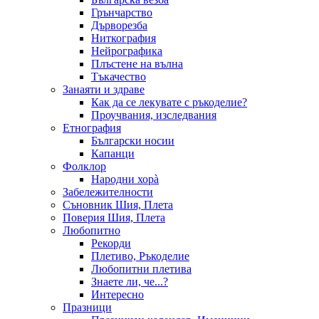
Грънчарство
Дърворезба
Ниткография
Нейрографика
Плъстене на вълна
Тъкачество
Занаяти и здраве
Как да се лекувате с ръкоделие?
Проучвания, изследвания
Етнография
Български носии
Капанци
Фолклор
Народни хорà
Забележителности
Съновник Шия, Плета
Поверия Шия, Плета
Любопитно
Рекорди
Плетиво, Ръкоделие
Любопитни плетива
Знаете ли, че...?
Интересно
Празници