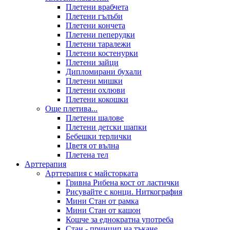
Плетени врабчета
Плетени гълъби
Плетени кончета
Плетени пеперудки
Плетени таралежи
Плетени костенурки
Плетени зайци
Дипломирани бухали
Плетени мишки
Плетени охлюви
Плетени кокошки
Още плетива...
Плетени шалове
Плетени детски шапки
Бебешки терлички
Цветя от вълна
Плетена тел
Арттерапия
Арттерапия с майсторката
Гривна Рибена кост от ластички
Рисувайте с конци. Ниткография
Мини Стан от рамка
Мини Стан от кашон
Кошче за еднократна употреба
Стан - принцип на тъкане