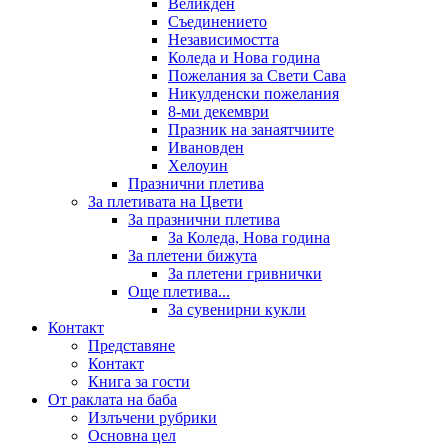
Великден
Съединението
Независимостта
Коледа и Нова година
Пожелания за Свети Сава
Никулденски пожелания
8-ми декември
Празник на занаятчиите
Ивановден
Хелоуин
Празнични плетива
За плетивата на Цвети
За празнични плетива
За Коледа, Нова година
За плетени бижута
За плетени гривнички
Още плетива...
За сувенирни кукли
Контакт
Представяне
Контакт
Книга за гости
От раклата на баба
Излъчени рубрики
Основна цел