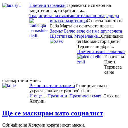
Плетени таралежи
Таралежът е символ на
защитеността, откритостта...
Традицията на някогашните наши прадеди да
връзват мартеница
С настъпването на
Баба Марта си осигурете празн...
Заекът Белчо вече си има другарчета
Щастливка, Мързеланка...
Специално
за Вас майстор Цвети
Терзиева подбра ...
Плетени змии - елхички
Елхите на
Цвети
Терзиева
са не
стандартни и жив...
Ръчно плетени колиета
Традицията да се
украсява шията с разнообразни ...
И още...
Празници
Празничен смях
Смях на
Хелуин
Ще се маскирам като социалист
Обичайно за Хелоуин хората носят маски.