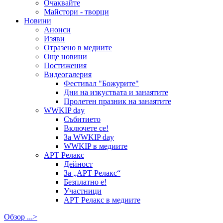
Очаквайте
Майстори - творци
Новини
Анонси
Изяви
Отразено в медиите
Още новини
Постижения
Видеогалерия
Фестивал "Божурите"
Дни на изкуствата и занаятите
Пролетен празник на занаятите
WWKIP day
Събитието
Включете се!
За WWKIP day
WWKIP в медиите
АРТ Релакс
Дейност
За „АРТ Релакс“
Безплатно е!
Участници
АРТ Релакс в медиите
Обзор ...>