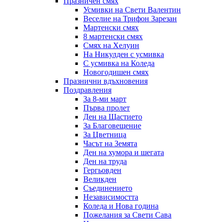
Празничен смях
Усмивки на Свети Валентин
Веселие на Трифон Зарезан
Мартенски смях
8 мартенски смях
Смях на Хелуин
На Никулден с усмивка
С усмивка на Коледа
Новогодишен смях
Празнични вдъхновения
Поздравления
За 8-ми март
Първа пролет
Ден на Щастието
За Благовещение
За Цветница
Часът на Земята
Ден на хумора и шегата
Ден на труда
Гергьовден
Великден
Съединението
Независимостта
Коледа и Нова година
Пожелания за Свети Сава