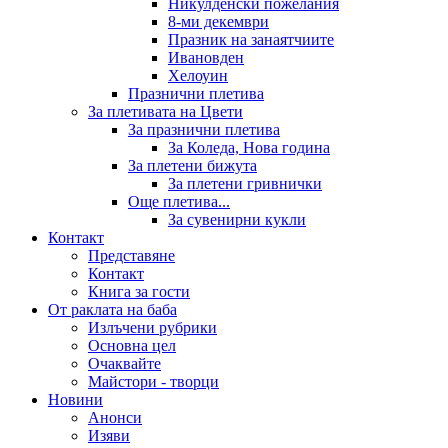
Никулденски пожелания
8-ми декември
Празник на занаятчиите
Ивановден
Хелоуин
Празнични плетива
За плетивата на Цвети
За празнични плетива
За Коледа, Нова година
За плетени бижута
За плетени гривнички
Още плетива...
За сувенирни кукли
Контакт
Представяне
Контакт
Книга за гости
От раклата на баба
Излъчени рубрики
Основна цел
Очаквайте
Майстори - творци
Новини
Анонси
Изяви