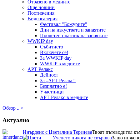
Отразено в медиите
Още новини
Постижения
Видеогалерия
Фестивал "Божурите"
Дни на изкуствата и занаятите
Пролетен празник на занаятите
WWKIP day
Събитието
Включете се!
За WWKIP day
WWKIP в медиите
АРТ Релакс
Дейност
За „АРТ Релакс“
Безплатно е!
Участници
АРТ Релакс в медиите
Обзор ...>
Актуално
Инърденс с Цветалина Терзиева
Твоят пътеводител къ
Ученето никога не свършва
Защо инженер