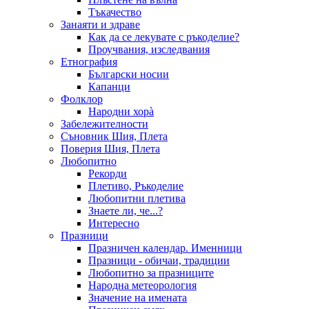
Тъкачество
Занаяти и здраве
Как да се лекувате с ръкоделие?
Проучвания, изследвания
Етнография
Български носии
Капанци
Фолклор
Народни хорà
Забележителности
Съновник Шия, Плета
Поверия Шия, Плета
Любопитно
Рекорди
Плетиво, Ръкоделие
Любопитни плетива
Знаете ли, че...?
Интересно
Празници
Празничен календар. Именници
Празници - обичаи, традиции
Любопитно за празниците
Народна метеорология
Значение на имената