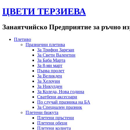
ЦВЕТИ ТЕРЗИЕВА
Занаятчийско Предприятие за ръчно из
Плетиво
Празнични плетива
За Трифон Зарезан
За Свети Валентин
За Баба Марта
За 8-ми март
Първа пролет
За Великден
За Хелоуин
За Никулден
За Коледа, Нова година
Сватбени аксесоари
По случай празника на БА
За Специален празник
Плетени бижута
Плетени пръстени
Плетени обeци
Плетени колиета