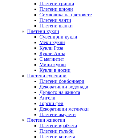
Плетени гривни
Плетени шноли
Символика на цветовете
Плетени чанти
Плетени шапки
Плетени кукли
Сувенирни кукли
Меки кукли
Кукли Роза
Кукли Анна
С магнитит
Мини кукли
Кукли в носии
Плетени сувенири
Плетени бонбониери
Декоративни водопади
Дървото на живота
Ангели
Горски феи
Декоративни метлички
Плетени амулети
Плетени животни
Плетени врабчета
Плетени гълъби
Плетени кончета