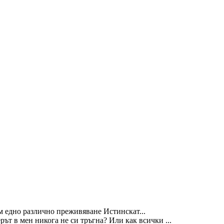
м едно различно преживяване Истинскат...
ът в мен никога не си тръгна? Или как всички ...