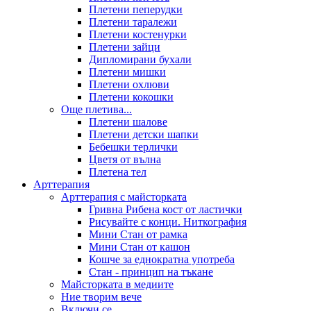
Плетени пеперудки
Плетени таралежи
Плетени костенурки
Плетени зайци
Дипломирани бухали
Плетени мишки
Плетени охлюви
Плетени кокошки
Още плетива...
Плетени шалове
Плетени детски шапки
Бебешки терлички
Цветя от вълна
Плетена тел
Арттерапия
Арттерапия с майсторката
Гривна Рибена кост от ластички
Рисувайте с конци. Ниткография
Мини Стан от рамка
Мини Стан от кашон
Кошче за еднократна употреба
Стан - принцип на тъкане
Майсторката в медиите
Ние творим вече
Включи се