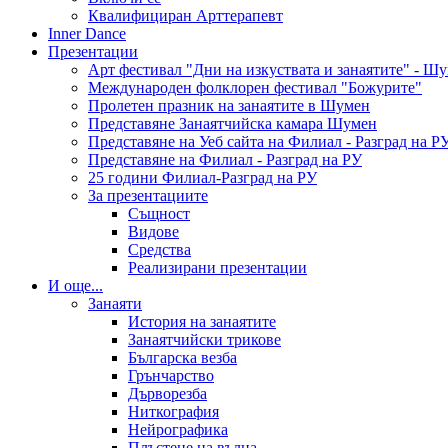
Квалифициран Арттерапевт
Inner Dance
Презентации
Арт фестивал "Дни на изкуствата и занаятите" - Ш
Международен фолклорен фестивал "Божурите"
Пролетен празник на занаятите в Шумен
Представяне Занаятчийска камара Шумен
Представяне на Уеб сайта на Филиал - Разград на Р
Представяне на Филиал - Разград на РУ
25 години Филиал-Разград на РУ
За презентациите
Същност
Видове
Средства
Реализирани презентации
И още...
Занаяти
История на занаятите
Занаятчийски трикове
Българска везба
Грънчарство
Дърворезба
Ниткография
Нейрографика
Плъстене на вълна