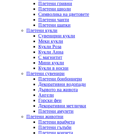
Плетени гривни
Плетени шноли
Символика на цветовете
Плетени чанти
Плетени шапки
Плетени кукли
Сувенирни кукли
Меки кукли
Кукли Роза
Кукли Анна
С магнитит
Мини кукли
Кукли в носии
Плетени сувенири
Плетени бонбониери
Декоративни водопади
Дървото на живота
Ангели
Горски феи
Декоративни метлички
Плетени амулети
Плетени животни
Плетени врабчета
Плетени гълъби
Плетени кончета