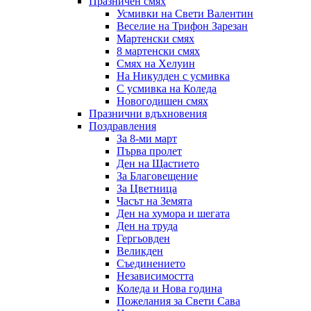
Празничен смях
Усмивки на Свети Валентин
Веселие на Трифон Зарезан
Мартенски смях
8 мартенски смях
Смях на Хелуин
На Никулден с усмивка
С усмивка на Коледа
Новогодишен смях
Празнични вдъхновения
Поздравления
За 8-ми март
Първа пролет
Ден на Щастието
За Благовещение
За Цветница
Часът на Земята
Ден на хумора и шегата
Ден на труда
Гергьовден
Великден
Съединението
Независимостта
Коледа и Нова година
Пожелания за Свети Сава