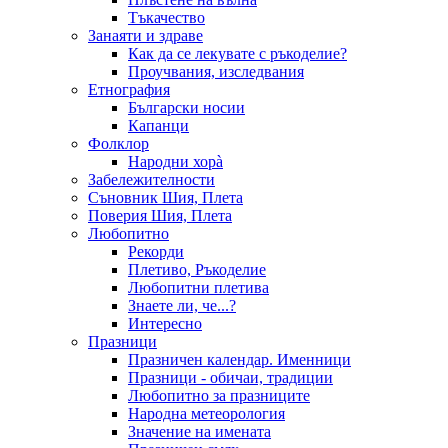
Тъкачество
Занаяти и здраве
Как да се лекувате с ръкоделие?
Проучвания, изследвания
Етнография
Български носии
Капанци
Фолклор
Народни хорà
Забележителности
Съновник Шия, Плета
Поверия Шия, Плета
Любопитно
Рекорди
Плетиво, Ръкоделие
Любопитни плетива
Знаете ли, че...?
Интересно
Празници
Празничен календар. Именници
Празници - обичаи, традиции
Любопитно за празниците
Народна метеорология
Значение на имената