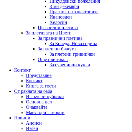
Никулденски пожелания
8-ми декември
Празник на занаятчиите
Ивановден
Хелоуин
Празнични плетива
За плетивата на Цвети
За празнични плетива
За Коледа, Нова година
За плетени бижута
За плетени гривнички
Още плетива...
За сувенирни кукли
Контакт
Представяне
Контакт
Книга за гости
От раклата на баба
Излъчени рубрики
Основна цел
Очаквайте
Майстори - творци
Новини
Анонси
Изяви