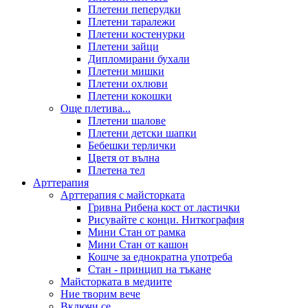
Плетени пеперудки
Плетени таралежи
Плетени костенурки
Плетени зайци
Дипломирани бухали
Плетени мишки
Плетени охлюви
Плетени кокошки
Още плетива...
Плетени шалове
Плетени детски шапки
Бебешки терлички
Цветя от вълна
Плетена тел
Арттерапия
Арттерапия с майсторката
Гривна Рибена кост от ластички
Рисувайте с конци. Ниткография
Мини Стан от рамка
Мини Стан от кашон
Кошче за еднократна употреба
Стан - принцип на тъкане
Майсторката в медиите
Ние творим вече
Включи се