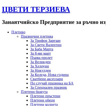
ЦВЕТИ ТЕРЗИЕВА
Занаятчийско Предприятие за ръчно из
Плетиво
Празнични плетива
За Трифон Зарезан
За Свети Валентин
За Баба Марта
За 8-ми март
Първа пролет
За Великден
За Хелоуин
За Никулден
За Коледа, Нова година
Сватбени аксесоари
По случай празника на БА
За Специален празник
Плетени бижута
Плетени пръстени
Плетени обeци
Плетени колиета