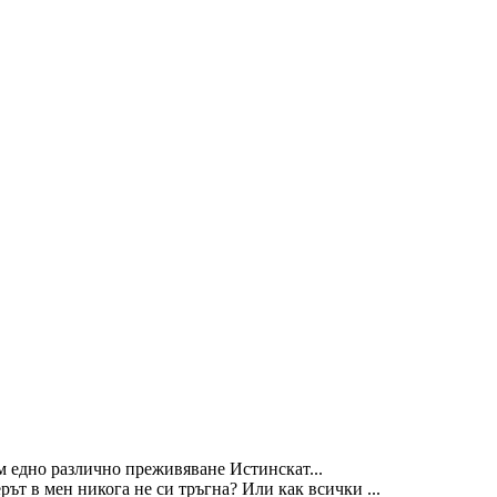
м едно различно преживяване Истинскат...
ът в мен никога не си тръгна? Или как всички ...