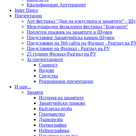
Квалифициран Арттерапевт
Inner Dance
Презентации
Арт фестивал "Дни на изкуствата и занаятите" - Ш
Международен фолклорен фестивал "Божурите"
Пролетен празник на занаятите в Шумен
Представяне Занаятчийска камара Шумен
Представяне на Уеб сайта на Филиал - Разград на Р
Представяне на Филиал - Разград на РУ
25 години Филиал-Разград на РУ
За презентациите
Същност
Видове
Средства
Реализирани презентации
И още...
Занаяти
История на занаятите
Занаятчийски трикове
Българска везба
Грънчарство
Дърворезба
Ниткография
Нейрографика
Плъстене на вълна