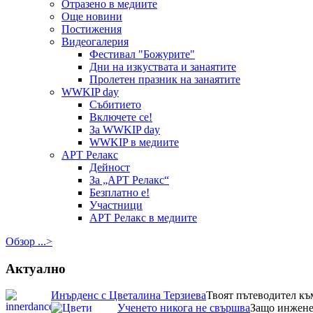
Отразено в медиите
Още новини
Постижения
Видеогалерия
Фестивал "Божурите"
Дни на изкуствата и занаятите
Пролетен празник на занаятите
WWKIP day
Събитието
Включете се!
За WWKIP day
WWKIP в медиите
АРТ Релакс
Дейност
За „АРТ Релакс“
Безплатно е!
Участници
АРТ Релакс в медиите
Обзор ...>
Актуално
Инърденс с Цветалина Терзиева
Твоят пътеводител къ
Ученето никога не свършва
Защо инженер