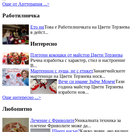
Още от Арттерапия ...>
за постигнат синтез между
кулинария и занаяти, както и за
Работилничка
успешно възраждане на
традициите в област...
Първо място в Кулинарния
Ето ни
Това е Работилничката на Цвети Терзиева
конкурс – "Ястия от чесън" за
в дейст...
майстор Цвети Терзиева
Отрупаната трапеза с домашно
Интересно
приготвени ястия донесе Първо
място в Кулинарния конкурс –
Плетени кокошки от майстор Цвети Терзиева
"Ястия от чесън" на Пра...
Ръчна изработка с характер, стил и настроение
Приз за най-красив щанд за
В...
Цвети Терзиева на Първия
Мартеници с душа, не с етикет
Занаятчийските
национален „Фестивал на ореха”
Журито в състав -
мартеници на Цвети Терзиева нося...
финалистите от Hell`s Kitchen и
Вече си имаме Зъбче Момче
Тази
гостите на празника останаха
година майстор Цвети Терзиева
изумени от „Селския сладък
изработи нов...
Дюкян...
Още интересно ...>
Любопитно
Лечение с Фриволите
Уникалната техника за
плетене Фриволите може да...
Шиеш насън?
Какво значи, ако видиш,