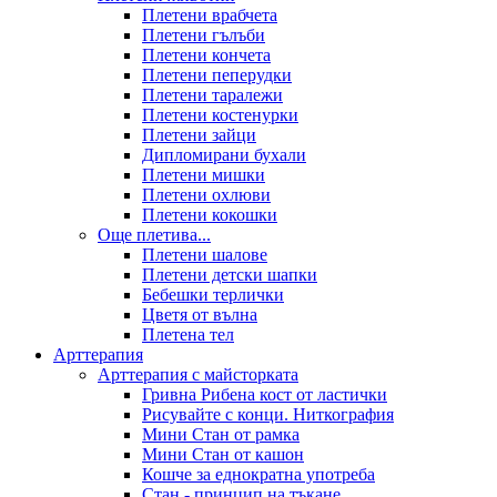
Плетени врабчета
Плетени гълъби
Плетени кончета
Плетени пеперудки
Плетени таралежи
Плетени костенурки
Плетени зайци
Дипломирани бухали
Плетени мишки
Плетени охлюви
Плетени кокошки
Още плетива...
Плетени шалове
Плетени детски шапки
Бебешки терлички
Цветя от вълна
Плетена тел
Арттерапия
Арттерапия с майсторката
Гривна Рибена кост от ластички
Рисувайте с конци. Ниткография
Мини Стан от рамка
Мини Стан от кашон
Кошче за еднократна употреба
Стан - принцип на тъкане