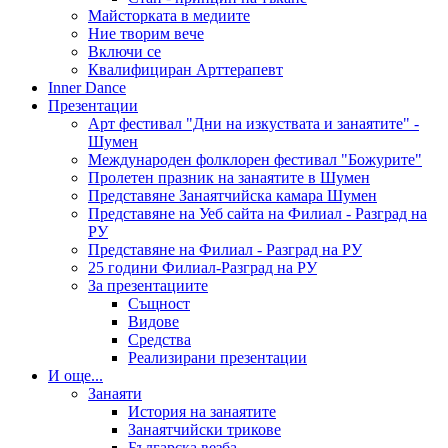
Майсторката в медиите
Ние творим вече
Включи се
Квалифициран Арттерапевт
Inner Dance
Презентации
Арт фестивал "Дни на изкуствата и занаятите" -
Шумен
Международен фолклорен фестивал "Божурите"
Пролетен празник на занаятите в Шумен
Представяне Занаятчийска камара Шумен
Представяне на Уеб сайта на Филиал - Разград на
РУ
Представяне на Филиал - Разград на РУ
25 години Филиал-Разград на РУ
За презентациите
Същност
Видове
Средства
Реализирани презентации
И още...
Занаяти
История на занаятите
Занаятчийски трикове
Българска везба