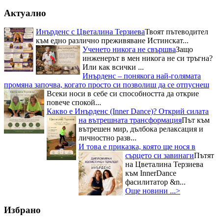
Актуално
Инърденс с Цветалина Терзиева
Твоят пътеводител
към едно различно преживяване Истинскат...
Ученето никога не свършва
Защо
инженерът в мен никога не си тръгна?
Или как всички ...
Инърденс – понякога най-голямата
промяна започва, когато просто си позволиш да се отпуснеш
Всеки носи в себе си способността да открие
повече спокой...
Какво е Инърденс (Inner Dance)? Открий силата
на вътрешната трансформация
Път към
вътрешен мир, дълбока релаксация и
личностно разв...
И това е приказка, която ще нося в
сърцето си завинаги
Пътят
на Цветалина Терзиева
към InnerDance
фасилитатор &n...
Още новини ...>
Избрано