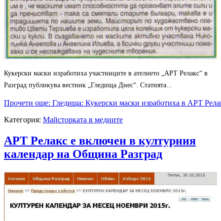
Кукерски маски изработиха участниците в ателието „АРТ Релакс“ в
Разград публикува вестник „Гледища Днес“. Статията...
Прочети още: Гледища: Кукерски маски изработиха в АРТ Рела
Категория:
Майсторката в медиите
АРТ Релакс е включен в културния
календар на Община Разград