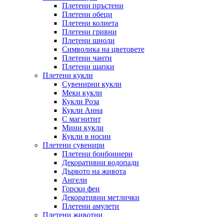
Плетени пръстени
Плетени обeци
Плетени колиета
Плетени гривни
Плетени шноли
Символика на цветовете
Плетени чанти
Плетени шапки
Плетени кукли
Сувенирни кукли
Меки кукли
Кукли Роза
Кукли Анна
С магнитит
Мини кукли
Кукли в носии
Плетени сувенири
Плетени бонбониери
Декоративни водопади
Дървото на живота
Ангели
Горски феи
Декоративни метлички
Плетени амулети
Плетени животни