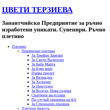
ЦВЕТИ ТЕРЗИЕВА
Занаятчийско Предприятие за ръчно
изработени уникати. Сувенири. Ръчно
плетиво
Плетиво
Празнични плетива
За Трифон Зарезан
За Свети Валентин
За Баба Марта
За 8-ми март
Първа пролет
За Великден
За Хелоуин
За Никулден
За Коледа, Нова година
Сватбени аксесоари
По случай празника на БА
За Специален празник
Плетени бижута