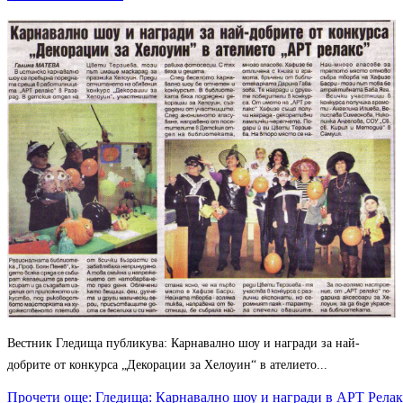
Вестник Гледища публикува: Карнавално шоу и награди за най-
добрите от конкурса „Декорации за Хелоуин“ в ателието...
Прочети още: Гледища: Карнавално шоу и награди в АРТ Релак