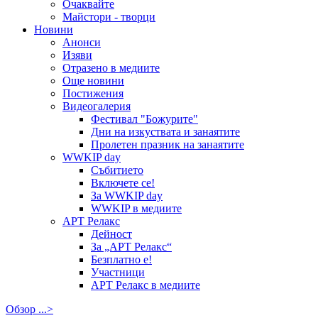
Очаквайте
Майстори - творци
Новини
Анонси
Изяви
Отразено в медиите
Още новини
Постижения
Видеогалерия
Фестивал "Божурите"
Дни на изкуствата и занаятите
Пролетен празник на занаятите
WWKIP day
Събитието
Включете се!
За WWKIP day
WWKIP в медиите
АРТ Релакс
Дейност
За „АРТ Релакс“
Безплатно е!
Участници
АРТ Релакс в медиите
Обзор ...>