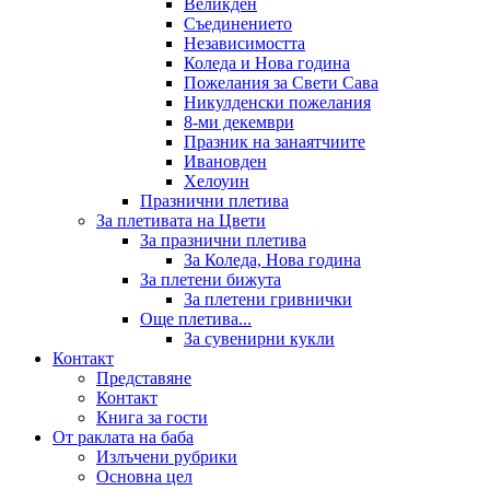
Великден
Съединението
Независимостта
Коледа и Нова година
Пожелания за Свети Сава
Никулденски пожелания
8-ми декември
Празник на занаятчиите
Ивановден
Хелоуин
Празнични плетива
За плетивата на Цвети
За празнични плетива
За Коледа, Нова година
За плетени бижута
За плетени гривнички
Още плетива...
За сувенирни кукли
Контакт
Представяне
Контакт
Книга за гости
От раклата на баба
Излъчени рубрики
Основна цел