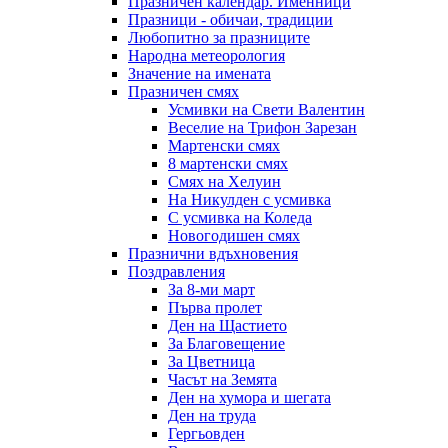
Празничен календар. Именници
Празници - обичаи, традиции
Любопитно за празниците
Народна метеорология
Значение на имената
Празничен смях
Усмивки на Свети Валентин
Веселие на Трифон Зарезан
Мартенски смях
8 мартенски смях
Смях на Хелуин
На Никулден с усмивка
С усмивка на Коледа
Новогодишен смях
Празнични вдъхновения
Поздравления
За 8-ми март
Първа пролет
Ден на Щастието
За Благовещение
За Цветница
Часът на Земята
Ден на хумора и шегата
Ден на труда
Гергьовден