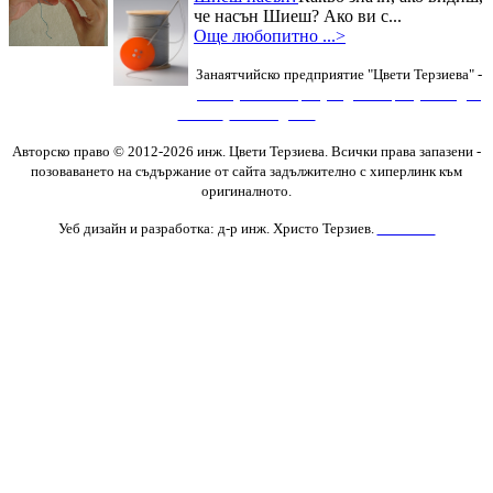
че насън Шиеш? Ако ви с...
Още любопитно ...>
Занаятчийско предприятие "Цвети Терзиева" -
Изяви
,
Фотогалерия
,
Видеогалерия
,
Последни
новини
,
Нови Изделия
Авторско право © 2012-2026 инж. Цвети Терзиева. Всички права запазени
-
позоваването на съдържание от сайта задължително с хиперлинк към
оригиналното.
Уеб дизайн и разработка: д-р инж. Христо Терзиев.
Контакти