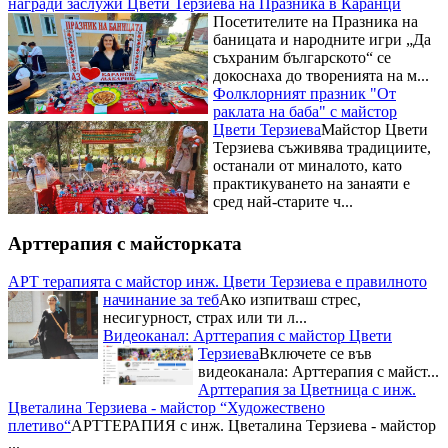
съхраним българското“ се
докоснаха до творенията на м...
Фолклорният празник "От
раклата на баба" с майстор
Цвети Терзиева
Майстор Цвети
Терзиева съживява традициите,
останали от миналото, като
практикуването на занаяти е
сред най-старите ч...
Рибните изкушения на
Фестивала на рибената чорба на
майстор Цвети Терзиева
Освен
майсторски да премята
Арттерапия с майсторката
плетивата Цвети Терзиева е
готова да експериментира с
АРТ терапията с майстор инж. Цвети Терзиева е правилното
всякакви вкусове и рецепти. Тя
начинание за теб
Ако изпитваш стрес,
бе н...
несигурност, страх или ти л...
Националният събор на овцевъдите в България и майстор
Видеоканал: Арттерапия с майстор Цвети
Цвети Терзиева
Запомнящо се
Терзиева
Включете се във
преживявание с майстор Цвети
видеоканала: Арттерапия с майст...
Терзиева за почитателите на
Арттерапия за Цветница с инж.
народния бит, творчество и
Цветалина Терзиева - майстор “Художествено
култура, осигуряващо...
плетиво“
АРТТЕРАПИЯ с инж. Цветалина Терзиева - майстор
Три отличия взе Цвети Терзиева
...
от Празника на захарната метла и маджуна
Нейна е наградата