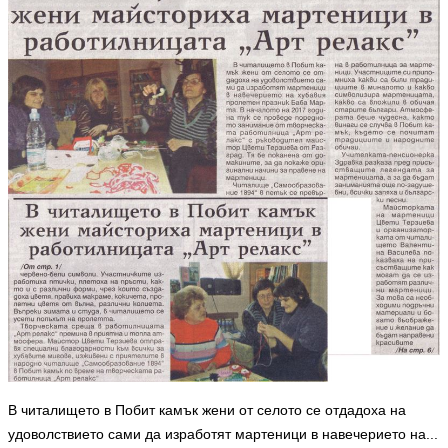
В читалището в Побит камък жени от селото се отдадоха на
удоволствието сами да изработят мартеници в навечерието на...