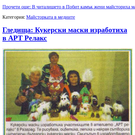
Прочети още: В читалището в Побит камък жени майсториха м
Категория:
Майсторката в медиите
Гледища: Кукерски маски изработиха
в АРТ Релакс