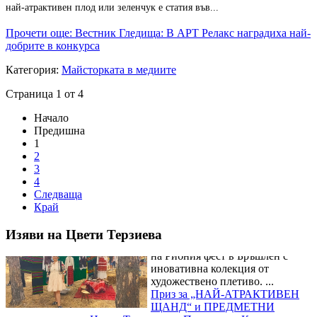
най-атрактивен плод или зеленчук е статия във...
Прочети още: Вестник Гледища: В АРТ Релакс наградиха най-
добрите в конкурса
Категория:
Майсторката в медиите
Магията на занаята оживя в детската работилница на майстор
Страница 1 от 4
Цвети Терзиева
Децата и
възрастните се потопиха в
Начало
магията на художественото
Предишна
плетиво в работилницата на
1
майстор Цвети Терзиева на
2
Риб...
3
Майстор Цвети Терзиева
4
превърна Рибния фест в
Следваща
Бръшлен в сцена на художественото плетиво
Майстор Цвети
Край
Терзиева омагьоса посетителите
на Рибния фест в Бръшлен с
Изяви на Цвети Терзиева
иновативна колекция от
художествено плетиво. ...
Приз за „НАЙ-АТРАКТИВЕН
ЩАНД“ и ПРЕДМЕТНИ
награди заслужи Цвети Терзиева на Празника в Каранци
Посетителите на Празника на
баницата и народните игри „Да