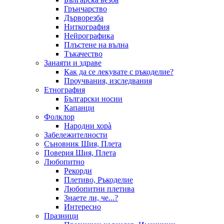
Грънчарство
Дърворезба
Ниткография
Нейрографика
Плъстене на вълна
Тъкачество
Занаяти и здраве
Как да се лекувате с ръкоделие?
Проучвания, изследвания
Етнография
Български носии
Капанци
Фолклор
Народни хорà
Забележителности
Съновник Шия, Плета
Поверия Шия, Плета
Любопитно
Рекорди
Плетиво, Ръкоделие
Любопитни плетива
Знаете ли, че...?
Интересно
Празници