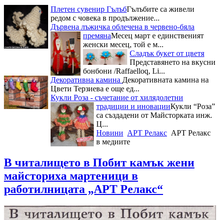
Плетен сувенир Гълъб
Гълъбите са живели
редом с човека в продължение...
Дървена лъжичка облечена в червено-бяла
премяна
Месец март е единственият
женски месец, той е м...
Сладък букет от цветя
Представянето на вкусни
бонбони /Raffaelloq, Li...
Декоративна камина
Декоративната камина на
Цвети Терзиева е още ед...
Кукли Роза - съчетание от хилядолетни
традиции и иновации
Кукли “Роза”
са създадени от Майсторката инж.
Ц...
Новини
АРТ Релакс
АРТ Релакс
в медиите
В читалището в Побит камък жени
майсториха мартеници в
работилницата „АРТ Релакс“