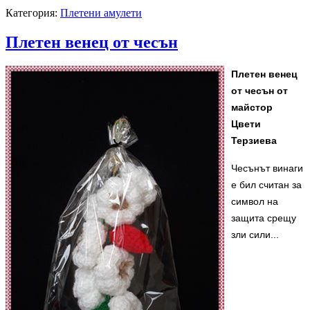
Категория:
Плетени амулети
Плетен венец от чесън
Плетен венец
от чесън от
майстор
Цвети
Терзиева
Чесънът винаги
е бил считан за
символ на
защита срещу
зли сили...
Магията на занаята оживя в детската работилница на майстор