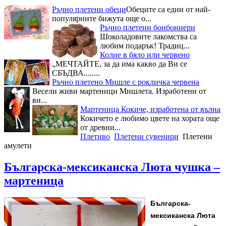
Ръчно плетени обeци
Обeците са едни от най-
популярните бижута още о...
Ръчно плетени бонбониери
Шоколадовите лакомства са
любим подарък! Традиц...
Колие в бяло или червено
„МЕЧТАЙТЕ, за да има какво да Ви се
СБЪДВА........
Ръчно плетено Мишле с рокличка червена
Весели живи мартеници Мишлета. Изработени от
ви...
Мартеница Кокиче, изработена от вълна
Кокичето е любимо цвете на хората още
от древни...
Плетиво
Плетени сувенири
Плетени
амулети
Българска-мексиканска Люта чушка –
мартеница
Българска-
мексиканска Люта