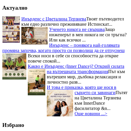
Актуално
Инърденс с Цветалина Терзиева
Твоят пътеводител
към едно различно преживяване Истинскат...
Ученето никога не свършва
Защо
инженерът в мен никога не си тръгна?
Или как всички ...
Инърденс – понякога най-голямата
промяна започва, когато просто си позволиш да се отпуснеш
Всеки носи в себе си способността да открие
повече спокой...
Какво е Инърденс (Inner Dance)? Открий силата
на вътрешната трансформация
Път към
вътрешен мир, дълбока релаксация и
личностно разв...
И това е приказка, която ще нося в
сърцето си завинаги
Пътят
на Цветалина Терзиева
към InnerDance
фасилитатор &n...
Още новини ...>
Избрано