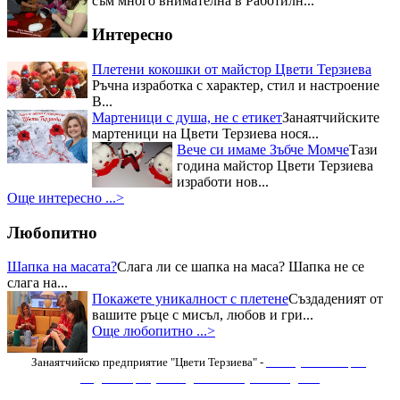
съм много внимателна в Работилн...
Отрупаната трапеза с домашно
приготвени ястия донесе Първо
Интересно
място в Кулинарния конкурс –
"Ястия от чесън" на Пра...
Плетени кокошки от майстор Цвети Терзиева
Приз за най-красив щанд за
Ръчна изработка с характер, стил и настроение
Цвети Терзиева на Първия
В...
национален „Фестивал на ореха”
Журито в състав -
Мартеници с душа, не с етикет
Занаятчийските
финалистите от Hell`s Kitchen и
мартеници на Цвети Терзиева нося...
гостите на празника останаха
Вече си имаме Зъбче Момче
Тази
изумени от „Селския сладък
година майстор Цвети Терзиева
Дюкян...
изработи нов...
Още интересно ...>
Любопитно
Шапка на масата?
Слага ли се шапка на маса? Шапка не се
слага на...
Покажете уникалност с плетене
Създаденият от
вашите ръце с мисъл, любов и гри...
Още любопитно ...>
Занаятчийско предприятие "Цвети Терзиева" -
Изяви
,
Фотогалерия
,
Видеогалерия
,
Последни новини
,
Нови Изделия