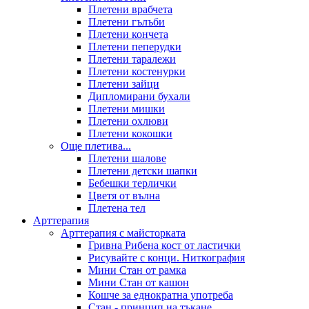
Плетени врабчета
Плетени гълъби
Плетени кончета
Плетени пеперудки
Плетени таралежи
Плетени костенурки
Плетени зайци
Дипломирани бухали
Плетени мишки
Плетени охлюви
Плетени кокошки
Още плетива...
Плетени шалове
Плетени детски шапки
Бебешки терлички
Цветя от вълна
Плетена тел
Арттерапия
Арттерапия с майсторката
Гривна Рибена кост от ластички
Рисувайте с конци. Ниткография
Мини Стан от рамка
Мини Стан от кашон
Кошче за еднократна употреба
Стан - принцип на тъкане