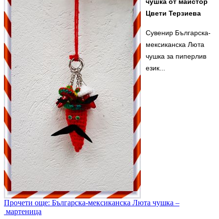
чушка от майстор
Цвети Терзиева
Сувенир Българска-
мексиканска Люта
чушка за пиперлив
език...
Прочети още: Българска-мексиканска Люта чушка –
мартеница