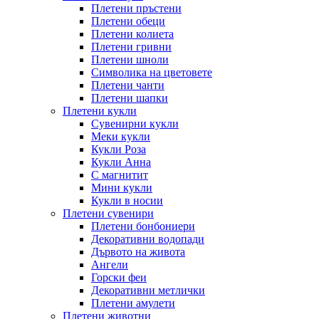
Плетени пръстени
Плетени обeци
Плетени колиета
Плетени гривни
Плетени шноли
Символика на цветовете
Плетени чанти
Плетени шапки
Плетени кукли
Сувенирни кукли
Меки кукли
Кукли Роза
Кукли Анна
С магнитит
Мини кукли
Кукли в носии
Плетени сувенири
Плетени бонбониери
Декоративни водопади
Дървото на живота
Ангели
Горски феи
Декоративни метлички
Плетени амулети
Плетени животни