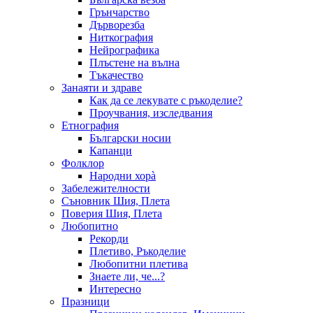
Грънчарство
Дърворезба
Ниткография
Нейрографика
Плъстене на вълна
Тъкачество
Занаяти и здраве
Как да се лекувате с ръкоделие?
Проучвания, изследвания
Етнография
Български носии
Капанци
Фолклор
Народни хорà
Забележителности
Съновник Шия, Плета
Поверия Шия, Плета
Любопитно
Рекорди
Плетиво, Ръкоделие
Любопитни плетива
Знаете ли, че...?
Интересно
Празници