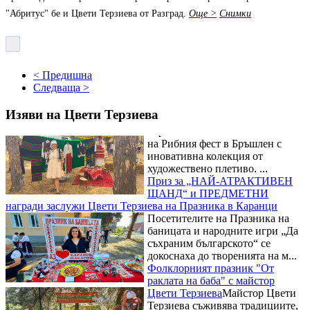
Цвети Терзиева
Децата и
"Абритус" бе и Цвети Терзиева от Разград.
Още
>
Снимки
възрастните се потопиха в
магията на художественото
плетиво в работилницата на
майстор Цвети Терзиева на
Риб...
< Предишна
Майстор Цвети Терзиева
Следваща >
превърна Рибния фест в
Бръшлен в сцена на художественото плетиво
Майстор Цвети
Изяви на Цвети Терзиева
Терзиева омагьоса посетителите
на Рибния фест в Бръшлен с
иновативна колекция от
художествено плетиво. ...
Приз за „НАЙ-АТРАКТИВЕН
ЩАНД“ и ПРЕДМЕТНИ
награди заслужи Цвети Терзиева на Празника в Каранци
Посетителите на Празника на
баницата и народните игри „Да
съхраним българското“ се
докоснаха до творенията на м...
Фолклорният празник "От
раклата на баба" с майстор
Цвети Терзиева
Майстор Цвети
Терзиева съживява традициите,
останали от миналото, като