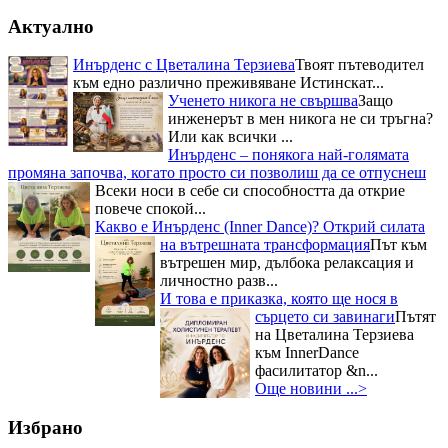
Актуално
Инърденс с Цветалина Терзиева
Твоят пътеводител
към едно различно преживяване Истинскат...
Ученето никога не свършва
Защо
инженерът в мен никога не си тръгна?
Или как всички ...
Инърденс – понякога най-голямата
промяна започва, когато просто си позволиш да се отпуснеш
Всеки носи в себе си способността да открие
повече спокой...
Какво е Инърденс (Inner Dance)? Открий силата
на вътрешната трансформация
Път към
вътрешен мир, дълбока релаксация и
личностно разв...
И това е приказка, която ще нося в
сърцето си завинаги
Пътят
на Цветалина Терзиева
към InnerDance
фасилитатор &n...
Още новини ...>
Избрано