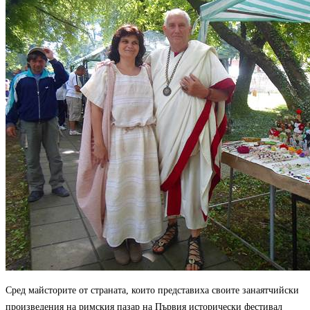
Сред майсторите от страната, които представиха своите занаятчийски
Магията на занаята оживя в детската работилница на майстор
произведения на римския пазар на Първия исторически фестивал