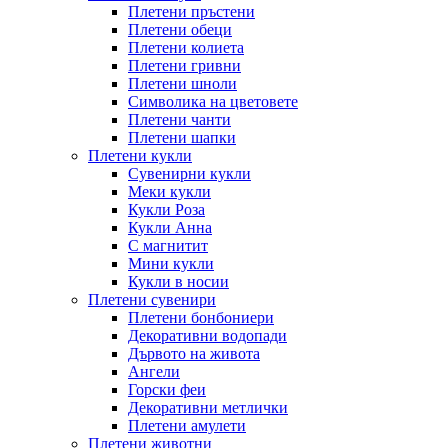
Плетени пръстени
Плетени обeци
Плетени колиета
Плетени гривни
Плетени шноли
Символика на цветовете
Плетени чанти
Плетени шапки
Плетени кукли
Сувенирни кукли
Меки кукли
Кукли Роза
Кукли Анна
С магнитит
Мини кукли
Кукли в носии
Плетени сувенири
Плетени бонбониери
Декоративни водопади
Дървото на живота
Ангели
Горски феи
Декоративни метлички
Плетени амулети
Плетени животни