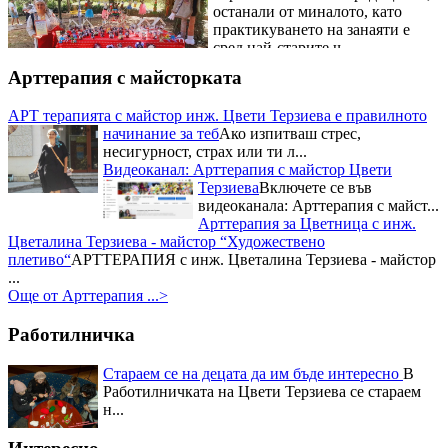
практикуването на занаяти е
сред най-старите ч...
Рибните изкушения на
Фестивала на рибената чорба на
Арттерапия с майсторката
майстор Цвети Терзиева
Освен
майсторски да премята
плетивата Цвети Терзиева е
АРТ терапията с майстор инж. Цвети Терзиева е правилното
готова да експериментира с
начинание за теб
Ако изпитваш стрес,
всякакви вкусове и рецепти. Тя
несигурност, страх или ти л...
бе н...
Видеоканал: Арттерапия с майстор Цвети
Националният събор на овцевъдите в България и майстор
Терзиева
Включете се във
Цвети Терзиева
Запомнящо се
видеоканала: Арттерапия с майст...
преживявание с майстор Цвети
Арттерапия за Цветница с инж.
Терзиева за почитателите на
Цветалина Терзиева - майстор “Художествено
народния бит, творчество и
плетиво“
АРТТЕРАПИЯ с инж. Цветалина Терзиева - майстор
култура, осигуряващо...
...
Три отличия взе Цвети Терзиева
Още от Арттерапия ...>
от Празника на захарната метла и маджуна
Нейна е наградата
за постигнат синтез между
Работилничка
кулинария и занаяти, както и за
успешно възраждане на
Стараем се на децата да им бъде интересно
В
традициите в област...
Работилничката на Цвети Терзиева се стараем
Първо място в Кулинарния
н...
конкурс – "Ястия от чесън" за
майстор Цвети Терзиева