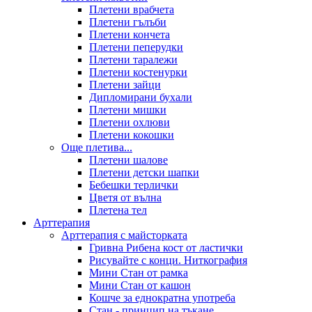
Плетени врабчета
Плетени гълъби
Плетени кончета
Плетени пеперудки
Плетени таралежи
Плетени костенурки
Плетени зайци
Дипломирани бухали
Плетени мишки
Плетени охлюви
Плетени кокошки
Още плетива...
Плетени шалове
Плетени детски шапки
Бебешки терлички
Цветя от вълна
Плетена тел
Арттерапия
Арттерапия с майсторката
Гривна Рибена кост от ластички
Рисувайте с конци. Ниткография
Мини Стан от рамка
Мини Стан от кашон
Кошче за еднократна употреба
Стан - принцип на тъкане