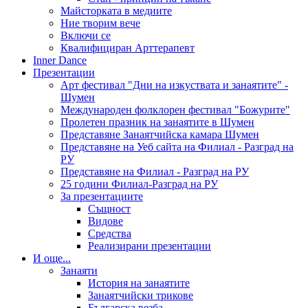
Майсторката в медиите
Ние творим вече
Включи се
Квалифициран Арттерапевт
Inner Dance
Презентации
Арт фестивал "Дни на изкуствата и занаятите" -
Шумен
Международен фолклорен фестивал "Божурите"
Пролетен празник на занаятите в Шумен
Представяне Занаятчийска камара Шумен
Представяне на Уеб сайта на Филиал - Разград на
РУ
Представяне на Филиал - Разград на РУ
25 години Филиал-Разград на РУ
За презентациите
Същност
Видове
Средства
Реализирани презентации
И още...
Занаяти
История на занаятите
Занаятчийски трикове
Българска везба