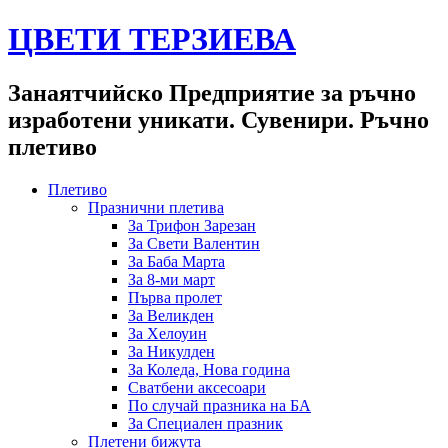
ЦВЕТИ ТЕРЗИЕВА
Занаятчийско Предприятие за ръчно
изработени уникати. Сувенири. Ръчно
плетиво
Плетиво
Празнични плетива
За Трифон Зарезан
За Свети Валентин
За Баба Марта
За 8-ми март
Първа пролет
За Великден
За Хелоуин
За Никулден
За Коледа, Нова година
Сватбени аксесоари
По случай празника на БА
За Специален празник
Плетени бижута