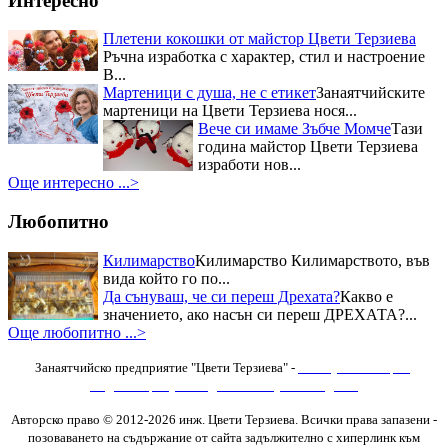
Интересно
Отрупаната трапеза с домашно
приготвени ястия донесе Първо
Плетени кокошки от майстор Цвети Терзиева
място в Кулинарния конкурс –
Ръчна изработка с характер, стил и настроение
"Ястия от чесън" на Пра...
В...
Приз за най-красив щанд за
Мартеници с душа, не с етикет
Занаятчийските
Цвети Терзиева на Първия
мартеници на Цвети Терзиева нося...
национален „Фестивал на ореха”
Журито в състав -
Вече си имаме Зъбче Момче
Тази
финалистите от Hell`s Kitchen и
година майстор Цвети Терзиева
гостите на празника останаха
изработи нов...
изумени от „Селския сладък
Още интересно ...>
Дюкян...
Любопитно
Килимарство
Килимарство Килимарството, във
вида който го по...
Да сънуваш, че си переш Дрехата?
Какво е
значението, ако насън си переш ДРЕХАТА?...
Още любопитно ...>
Занаятчийско предприятие "Цвети Терзиева" -
Изяви
,
Фотогалерия
,
Видеогалерия
,
Последни новини
,
Нови Изделия
Авторско право © 2012-2026 инж. Цвети Терзиева. Всички права запазени
-
позоваването на съдържание от сайта задължително с хиперлинк към