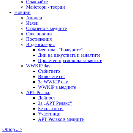
Очаквайте
Майстори - творци
Новини
Анонси
Изяви
Отразено в медиите
Още новини
Постижения
Видеогалерия
Фестивал "Божурите"
Дни на изкуствата и занаятите
Пролетен празник на занаятите
WWKIP day
Събитието
Включете се!
За WWKIP day
WWKIP в медиите
АРТ Релакс
Дейност
За „АРТ Релакс“
Безплатно е!
Участници
АРТ Релакс в медиите
Обзор ...>