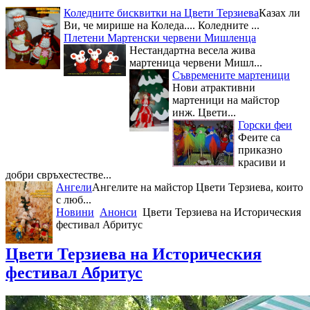
Коледните бисквитки на Цвети Терзиева
Казах ли
Ви, че мирише на Коледа.... Коледните ...
Плетени Мартенски червени Мишленца
Нестандартна весела жива
мартеница червени Мишл...
Съвремените мартеници
Нови атрактивни
мартеници на майстор
инж. Цвети...
Горски феи
Феите са
приказно
красиви и
добри свръхестестве...
Ангели
Ангелите на майстор Цвети Терзиева, които
с люб...
Новини
Анонси
Цвети Терзиева на Историческия
фестивал Абритус
Цвети Терзиева на Историческия
фестивал Абритус