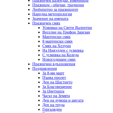
Празничен календар. Именници
Празници - обичаи, традиции
Любопитно за празниците
Народна метеорология
Значение на имената
Празничен смях
Усмивки на Свети Валентин
Веселие на Трифон Зарезан
Мартенски смях
8 мартенски смях
Смях на Хелуин
На Никулден с усмивка
С усмивка на Коледа
Новогодишен смях
Празнични вдъхновения
Поздравления
За 8-ми март
Първа пролет
Ден на Щастието
За Благовещение
За Цветница
Часът на Земята
Ден на хумора и шегата
Ден на труда
Гергьовден