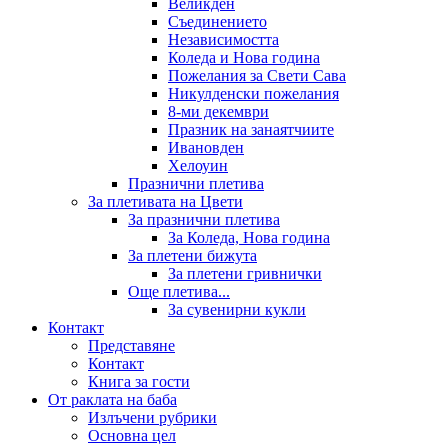
Великден
Съединението
Независимостта
Коледа и Нова година
Пожелания за Свети Сава
Никулденски пожелания
8-ми декември
Празник на занаятчиите
Ивановден
Хелоуин
Празнични плетива
За плетивата на Цвети
За празнични плетива
За Коледа, Нова година
За плетени бижута
За плетени гривнички
Още плетива...
За сувенирни кукли
Контакт
Представяне
Контакт
Книга за гости
От раклата на баба
Излъчени рубрики
Основна цел