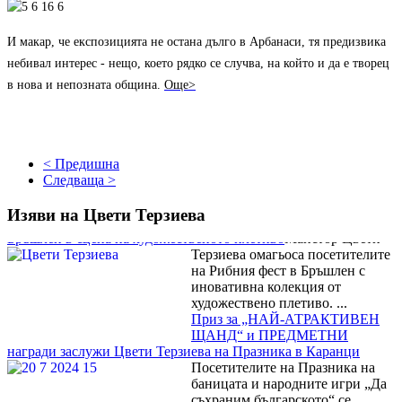
И макар, че експозицията не остана дълго в Арбанаси, тя предизвика
небивал интерес - нещо, което рядко се случва, на който и да е тв
о
рец
Магията на занаята оживя в детската работилница на майстор
в нова и непозната община.
Още
>
Цвети Терзиева
Децата и
възрастните се потопиха в
магията на художественото
плетиво в работилницата на
майстор Цвети Терзиева на
< Предишна
Риб...
Следваща >
Майстор Цвети Терзиева
превърна Рибния фест в
Изяви на Цвети Терзиева
Бръшлен в сцена на художественото плетиво
Майстор Цвети
Терзиева омагьоса посетителите
на Рибния фест в Бръшлен с
иновативна колекция от
художествено плетиво. ...
Приз за „НАЙ-АТРАКТИВЕН
ЩАНД“ и ПРЕДМЕТНИ
награди заслужи Цвети Терзиева на Празника в Каранци
Посетителите на Празника на
баницата и народните игри „Да
съхраним българското“ се