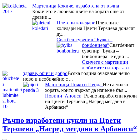
Мартеница Кокиче, изработена от вълна
Кокичето е любимо цвете на хората още от
древни...
Плетени коледари
Плетените
коледари на Цвети Терзиева донасят
ду...
Сватбен сувенир “Булка –
бонбониера”
Сватбеният
сувенир “Булка –
бонбониера” е едно ...
Окичете с мартеници
любимите си хора - за
здраве, обич и добро
Всяка година очакваме нещо
ново и необичайно с ...
Мартеница Пижо и Пенда
Не са малко
хората, които държат да изпъкне бъл...
Новини
Анонси
Ръчно изработени кукли
на Цвети Терзиева „Насред мегдана в
Арбанаси“
Ръчно изработени кукли на Цвети
Терзиева „Насред мегдана в Арбанаси“