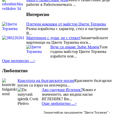
кулинария и занаяти, както и за
работят в Работилничката ...
успешно възраждане на
традициите в област...
Интересно
Първо място в Кулинарния
конкурс – "Ястия от чесън" за
майстор Цвети Терзиева
Плетени кокошки от майстор Цвети Терзиева
Отрупаната трапеза с домашно
Ръчна изработка с характер, стил и настроение
приготвени ястия донесе Първо
В...
място в Кулинарния конкурс –
Мартеници с душа, не с етикет
Занаятчийските
"Ястия от чесън" на Пра...
мартеници на Цвети Терзиева нося...
Приз за най-красив щанд за
Вече си имаме Зъбче Момче
Тази
Цвети Терзиева на Първия
година майстор Цвети Терзиева
национален „Фестивал на ореха”
Журито в състав -
изработи нов...
финалистите от Hell`s Kitchen и
Още интересно ...>
гостите на празника останаха
изумени от „Селския сладък
Любопитно
Дюкян...
Красотата на българските носии
Красивите български
носии са израз на неизчерпа...
Ако сънуваш Игленик?
Какво е
значението, ако видиш насън
ИГЛЕНИК? Ви...
Още любопитно ...>
Занаятчийско предприятие "Цвети Терзиева" -