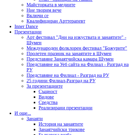
Майсторката в медиите
Ние творим вече
Включи се
Квалифициран Арттерапевт
Inner Dance
Презентации
Арт фестивал "Дни на изкуствата и занаятите" -
Шумен
Международен фолклорен фестивал "Божурите"
Пролетен празник на занаятите в Шумен
Представяне Занаятчийска камара Шумен
Представяне на Уеб сайта на Филиал - Разград на
РУ
Представяне на Филиал - Разград на РУ
25 години Филиал-Разград на РУ
За презентациите
Същност
Видове
Средства
Реализирани презентации
И още...
Занаяти
История на занаятите
Занаятчийски трикове
Българска везба