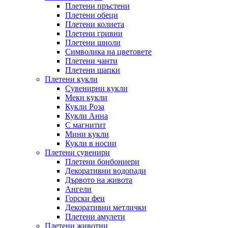
Плетени пръстени
Плетени обeци
Плетени колиета
Плетени гривни
Плетени шноли
Символика на цветовете
Плетени чанти
Плетени шапки
Плетени кукли
Сувенирни кукли
Меки кукли
Кукли Роза
Кукли Анна
С магнитит
Мини кукли
Кукли в носии
Плетени сувенири
Плетени бонбониери
Декоративни водопади
Дървото на живота
Ангели
Горски феи
Декоративни метлички
Плетени амулети
Плетени животни