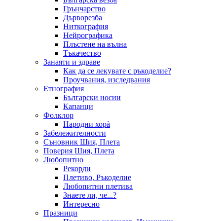
Грънчарство
Дърворезба
Ниткография
Нейрографика
Плъстене на вълна
Тъкачество
Занаяти и здраве
Как да се лекувате с ръкоделие?
Проучвания, изследвания
Етнография
Български носии
Капанци
Фолклор
Народни хорà
Забележителности
Съновник Шия, Плета
Поверия Шия, Плета
Любопитно
Рекорди
Плетиво, Ръкоделие
Любопитни плетива
Знаете ли, че...?
Интересно
Празници