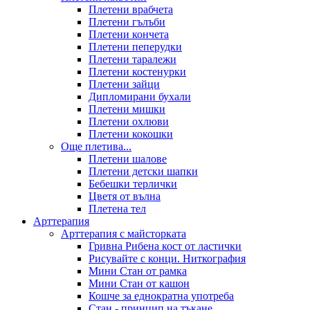
Плетени врабчета
Плетени гълъби
Плетени кончета
Плетени пеперудки
Плетени таралежи
Плетени костенурки
Плетени зайци
Дипломирани бухали
Плетени мишки
Плетени охлюви
Плетени кокошки
Още плетива...
Плетени шалове
Плетени детски шапки
Бебешки терлички
Цветя от вълна
Плетена тел
Арттерапия
Арттерапия с майсторката
Гривна Рибена кост от ластички
Рисувайте с конци. Ниткография
Мини Стан от рамка
Мини Стан от кашон
Кошче за еднократна употреба
Стан - принцип на тъкане