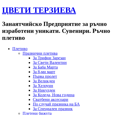
ЦВЕТИ ТЕРЗИЕВА
Занаятчийско Предприятие за ръчно
изработени уникати. Сувенири. Ръчно
плетиво
Плетиво
Празнични плетива
За Трифон Зарезан
За Свети Валентин
За Баба Марта
За 8-ми март
Първа пролет
За Великден
За Хелоуин
За Никулден
За Коледа, Нова година
Сватбени аксесоари
По случай празника на БА
За Специален празник
Плетени бижута