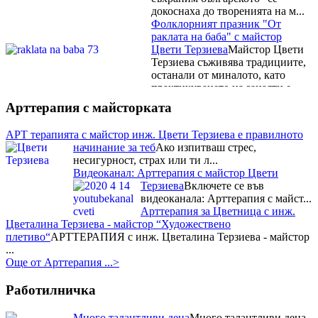
докоснаха до творенията на м...
Фолклорният празник "От
раклата на баба" с майстор
Цвети Терзиева
Майстор Цвети
Терзиева съживява традициите,
останали от миналото, като
практикуването на занаяти е
сред най-старите ч...
Рибните изкушения на
Арттерапия с майсторката
Фестивала на рибената чорба на
майстор Цвети Терзиева
Освен
АРТ терапията с майстор инж. Цвети Терзиева е правилното
майсторски да премята
начинание за теб
Ако изпитваш стрес,
плетивата Цвети Терзиева е
несигурност, страх или ти л...
готова да експериментира с
Видеоканал: Арттерапия с майстор Цвети
всякакви вкусове и рецепти. Тя
Терзиева
Включете се във
бе н...
видеоканала: Арттерапия с майст...
Националният събор на овцевъдите в България и майстор
Арттерапия за Цветница с инж.
Цвети Терзиева
Запомнящо се
Цветалина Терзиева - майстор “Художествено
преживявание с майстор Цвети
плетиво“
АРТТЕРАПИЯ с инж. Цветалина Терзиева - майстор
Терзиева за почитателите на
...
народния бит, творчество и
Още от Арттерапия ...>
култура, осигуряващо...
Три отличия взе Цвети Терзиева
Работилничка
от Празника на захарната метла и маджуна
Нейна е наградата
за постигнат синтез между
Много талантливи деца
Много талантливи деца