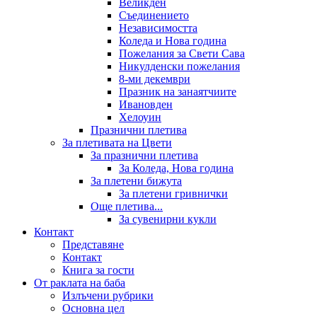
Великден
Съединението
Независимостта
Коледа и Нова година
Пожелания за Свети Сава
Никулденски пожелания
8-ми декември
Празник на занаятчиите
Ивановден
Хелоуин
Празнични плетива
За плетивата на Цвети
За празнични плетива
За Коледа, Нова година
За плетени бижута
За плетени гривнички
Още плетива...
За сувенирни кукли
Контакт
Представяне
Контакт
Книга за гости
От раклата на баба
Излъчени рубрики
Основна цел