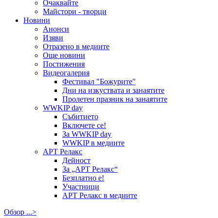
Очаквайте
Майстори - творци
Новини
Анонси
Изяви
Отразено в медиите
Още новини
Постижения
Видеогалерия
Фестивал "Божурите"
Дни на изкуствата и занаятите
Пролетен празник на занаятите
WWKIP day
Събитието
Включете се!
За WWKIP day
WWKIP в медиите
АРТ Релакс
Дейност
За „АРТ Релакс“
Безплатно е!
Участници
АРТ Релакс в медиите
Обзор ...>