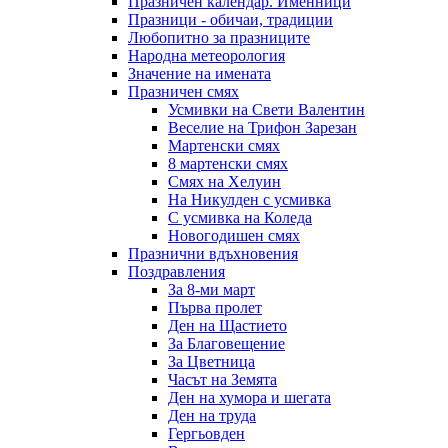
Празничен календар. Именници
Празници - обичаи, традиции
Любопитно за празниците
Народна метеорология
Значение на имената
Празничен смях
Усмивки на Свети Валентин
Веселие на Трифон Зарезан
Мартенски смях
8 мартенски смях
Смях на Хелуин
На Никулден с усмивка
С усмивка на Коледа
Новогодишен смях
Празнични вдъхновения
Поздравления
За 8-ми март
Първа пролет
Ден на Щастието
За Благовещение
За Цветница
Часът на Земята
Ден на хумора и шегата
Ден на труда
Гергьовден