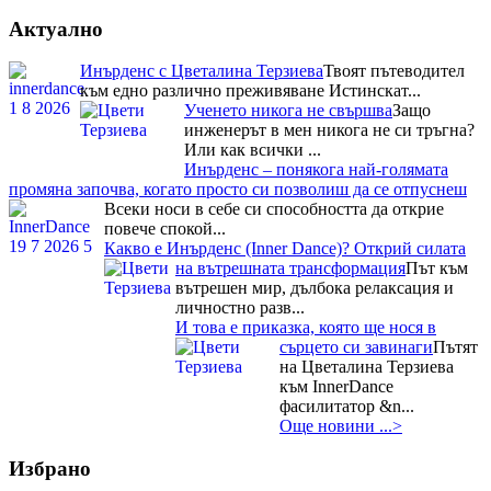
Актуално
Инърденс с Цветалина Терзиева
Твоят пътеводител
към едно различно преживяване Истинскат...
Ученето никога не свършва
Защо
инженерът в мен никога не си тръгна?
Или как всички ...
Инърденс – понякога най-голямата
промяна започва, когато просто си позволиш да се отпуснеш
Всеки носи в себе си способността да открие
повече спокой...
Какво е Инърденс (Inner Dance)? Открий силата
на вътрешната трансформация
Път към
вътрешен мир, дълбока релаксация и
личностно разв...
И това е приказка, която ще нося в
сърцето си завинаги
Пътят
на Цветалина Терзиева
към InnerDance
фасилитатор &n...
Още новини ...>
Избрано