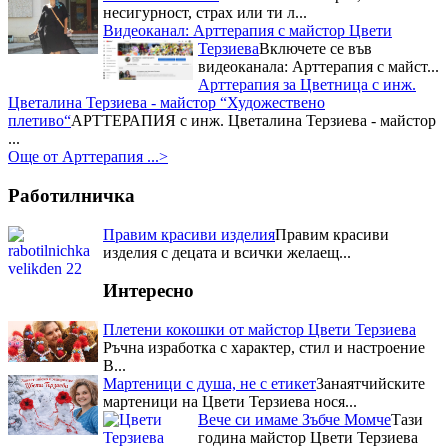
Националният събор на овцевъдите в България и майстор
несигурност, страх или ти л...
Цвети Терзиева
Запомнящо се
Видеоканал: Арттерапия с майстор Цвети
преживявание с майстор Цвети
Терзиева
Включете се във
Терзиева за почитателите на
видеоканала: Арттерапия с майст...
народния бит, творчество и
Арттерапия за Цветница с инж.
култура, осигуряващо...
Цветалина Терзиева - майстор “Художествено
Три отличия взе Цвети Терзиева
плетиво“
АРТТЕРАПИЯ с инж. Цветалина Терзиева - майстор
от Празника на захарната метла и маджуна
Нейна е наградата
...
за постигнат синтез между
Още от Арттерапия ...>
кулинария и занаяти, както и за
успешно възраждане на
Работилничка
традициите в област...
Първо място в Кулинарния
Правим красиви изделия
Правим красиви
конкурс – "Ястия от чесън" за
изделия с децата и всички желаещ...
майстор Цвети Терзиева
Отрупаната трапеза с домашно
Интересно
приготвени ястия донесе Първо
място в Кулинарния конкурс –
Плетени кокошки от майстор Цвети Терзиева
"Ястия от чесън" на Пра...
Ръчна изработка с характер, стил и настроение
Приз за най-красив щанд за
В...
Цвети Терзиева на Първия
Мартеници с душа, не с етикет
Занаятчийските
национален „Фестивал на ореха”
Журито в състав -
мартеници на Цвети Терзиева нося...
финалистите от Hell`s Kitchen и
Вече си имаме Зъбче Момче
Тази
гостите на празника останаха
година майстор Цвети Терзиева
изумени от „Селския сладък