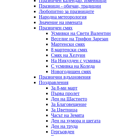
Празничен календар. Именници
Празници - обичаи, традиции
Любопитно за празниците
Народна метеорология
Значение на имената
Празничен смях
Усмивки на Свети Валентин
Веселие на Трифон Зарезан
Мартенски смях
8 мартенски смях
Смях на Хелуин
На Никулден с усмивка
С усмивка на Коледа
Новогодишен смях
Празнични вдъхновения
Поздравления
За 8-ми март
Първа пролет
Ден на Щастието
За Благовещение
За Цветница
Часът на Земята
Ден на хумора и шегата
Ден на труда
Гергьовден