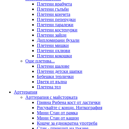
Плетени врабчета
Плетени гълъби
Плетени кончета
Плетени пеперудки
Плетени таралежи
Плетени костенурки
Плетени зайци
Дипломирани бухали
Плетени мишки
Плетени охлюви
Плетени кокошки
Още плетива...
Плетени шалове
Плетени детски шапки
Бебешки терлички
Цветя от вълна
Плетена тел
Арттерапия
Арттерапия с майсторката
Гривна Рибена кост от ластички
Рисувайте с конци. Ниткография
Мини Стан от рамка
Мини Стан от кашон
Кошче за еднократна употреба
Стан - принцип на тъкане