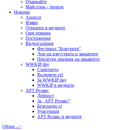
Очаквайте
Майстори - творци
Новини
Анонси
Изяви
Отразено в медиите
Още новини
Постижения
Видеогалерия
Фестивал "Божурите"
Дни на изкуствата и занаятите
Пролетен празник на занаятите
WWKIP day
Събитието
Включете се!
За WWKIP day
WWKIP в медиите
АРТ Релакс
Дейност
За „АРТ Релакс“
Безплатно е!
Участници
АРТ Релакс в медиите
Обзор ...>