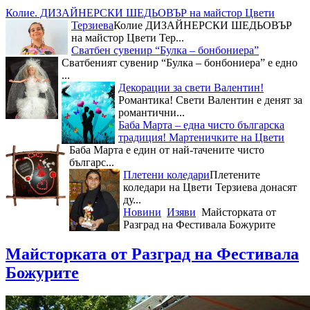
Колие. ДИЗАЙНЕРСКИ ШЕДЬОВЪР на майстор Цвети
Терзиева
Колие ДИЗАЙНЕРСКИ ШЕДЬОВЪР
на майстор Цвети Тер...
Сватбен сувенир “Булка – бонбониера”
Сватбеният сувенир “Булка – бонбониера” е едно
...
Декорации за свети Валентин!
Романтика! Свети Валентин е денят за
романтични...
Баба Марта – една чисто българска
традиция! Мартеничките на Цвети
Баба Марта е един от най-тачените чисто
българс...
Плетени коледари
Плетените
коледари на Цвети Терзиева донасят
ду...
Новини
Изяви
Майсторката от
Разград на Фестивала Божурите
Майсторката от Разград на Фестивала
Божурите