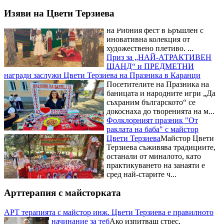
на Рибния фест в Бръшлен с
иновативна колекция от
Изяви на Цвети Терзиева
художествено плетиво. ...
Приз за „НАЙ-АТРАКТИВЕН
ЩАНД“ и ПРЕДМЕТНИ
награди заслужи Цвети Терзиева на Празника в Каранци
Посетителите на Празника на
баницата и народните игри „Да
съхраним българското“ се
докоснаха до творенията на м...
Фолклорният празник "От
раклата на баба" с майстор
Цвети Терзиева
Майстор Цвети
Терзиева съживява традициите,
останали от миналото, като
практикуването на занаяти е
сред най-старите ч...
Рибните изкушения на
Фестивала на рибената чорба на
майстор Цвети Терзиева
Освен
майсторски да премята
Арттерапия с майсторката
плетивата Цвети Терзиева е
готова да експериментира с
всякакви вкусове и рецепти. Тя
АРТ терапията с майстор инж. Цвети Терзиева е правилното
бе н...
начинание за теб
Ако изпитваш стрес,