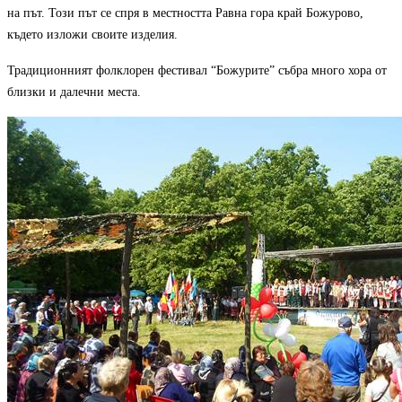
на път. Този път се спря в местността Равна гора край Божурово,
където изложи своите изделия.
Традиционният фолклорен фестивал
“
Божурите
”
събра много хора от
близки и далечни места.