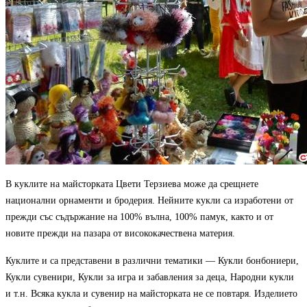
В куклите на майсторката Цвети Терзиева може да срещнете
национални орнаменти и бродерия. Нейните кукли са изработени от
прежди със съдържание на 100% вълна, 100% памук, както и от
новите прежди на пазара
от висококачествена материя.
Куклите и са представени в различни тематики — Кукли бонбониери,
Кукли сувенири, Кукли за игра и забавления за деца, Народни кукли
и т.н. Всяка кукла и сувенир на майсторката не се повтаря. Изделието