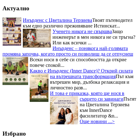
Актуално
Инърденс с Цветалина Терзиева
Твоят пътеводител
към едно различно преживяване Истинскат...
Ученето никога не свършва
Защо
инженерът в мен никога не си тръгна?
Или как всички ...
Инърденс – понякога най-голямата
промяна започва, когато просто си позволиш да се отпуснеш
Всеки носи в себе си способността да открие
повече спокой...
Какво е Инърденс (Inner Dance)? Открий силата
на вътрешната трансформация
Път към
вътрешен мир, дълбока релаксация и
личностно разв...
И това е приказка, която ще нося в
сърцето си завинаги
Пътят
на Цветалина Терзиева
към InnerDance
фасилитатор &n...
Още новини ...>
Избрано