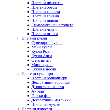
Плетени пръстени
Плетени обeци
Плетени колиета
Плетени гривни
Плетени шноли
Символика на цветовете
Плетени чанти
Плетени шапки
Плетени кукли
Сувенирни кукли
Меки кукли
Кукли Роза
Кукли Анна
С магнитит
Мини кукли
Кукли в носии
Плетени сувенири
Плетени бонбониери
Декоративни водопади
Дървото на живота
Ангели
Горски феи
Декоративни метлички
Плетени амулети
Плетени животни