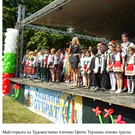
Майсторката на Художествено плетиво Цвети Терзиева отново тръгна