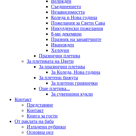
Великден
Съединението
Независимостта
Коледа и Нова година
Пожелания за Свети Сава
Никулденски пожелания
8-ми декември
Празник на занаятчиите
Ивановден
Хелоуин
Празнични плетива
За плетивата на Цвети
За празнични плетива
За Коледа, Нова година
За плетени бижута
За плетени гривнички
Още плетива...
За сувенирни кукли
Контакт
Представяне
Контакт
Книга за гости
От раклата на баба
Излъчени рубрики
Основна цел