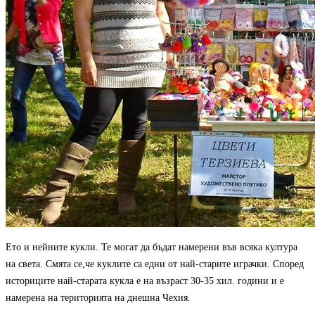
Ето и нейните кукли.
Те могат да бъдат намерени във всяка култура
на света. Смята се,че куклите са едни от най-старите играчки. Според
историците най-старата кукла е на възраст 30-35 хил. години и е
намерена на територията на днешна Чехия.