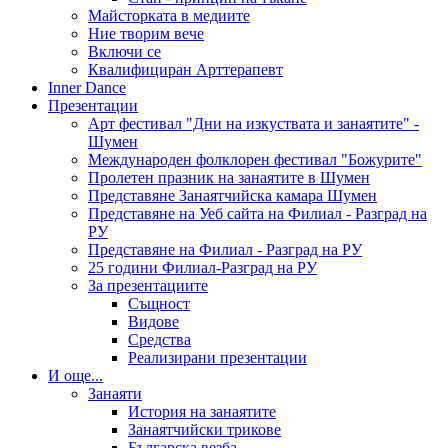
Майсторката в медиите
Ние творим вече
Включи се
Квалифициран Арттерапевт
Inner Dance
Презентации
Арт фестивал "Дни на изкуствата и занаятите" -
Шумен
Международен фолклорен фестивал "Божурите"
Пролетен празник на занаятите в Шумен
Представяне Занаятчийска камара Шумен
Представяне на Уеб сайта на Филиал - Разград на
РУ
Представяне на Филиал - Разград на РУ
25 години Филиал-Разград на РУ
За презентациите
Същност
Видове
Средства
Реализирани презентации
И още...
Занаяти
История на занаятите
Занаятчийски трикове
Българска везба