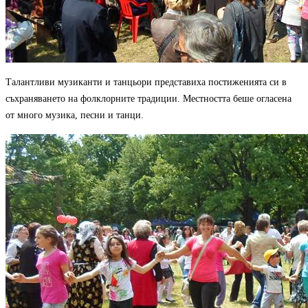
Талантливи музиканти и танцьори представиха постиженията си в
съхраняването на фолклорните традиции. Местността беше огласена
от много музика, песни и танци.