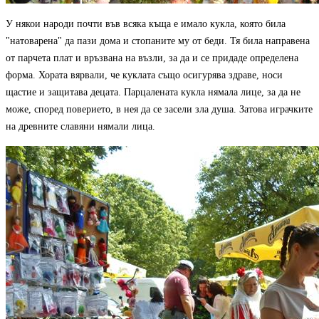
У някои народи почти във всяка къща е имало кукла, която била
"натоварена" да пази дома и стопаните му от беди.
Тя
била направена
от парчета плат и връзвана на възли, за да и се придаде определена
форма. Хората вярвали, че куклата също осигурява здраве, носи
щастие и защитава децата.
Парцалената кукла нямала лице, за да не
може, според поверието, в нея да се засели зла душа. Затова играчките
на древните славяни нямали лица.