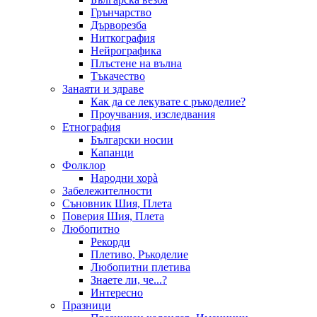
Грънчарство
Дърворезба
Ниткография
Нейрографика
Плъстене на вълна
Тъкачество
Занаяти и здраве
Как да се лекувате с ръкоделие?
Проучвания, изследвания
Етнография
Български носии
Капанци
Фолклор
Народни хорà
Забележителности
Съновник Шия, Плета
Поверия Шия, Плета
Любопитно
Рекорди
Плетиво, Ръкоделие
Любопитни плетива
Знаете ли, че...?
Интересно
Празници