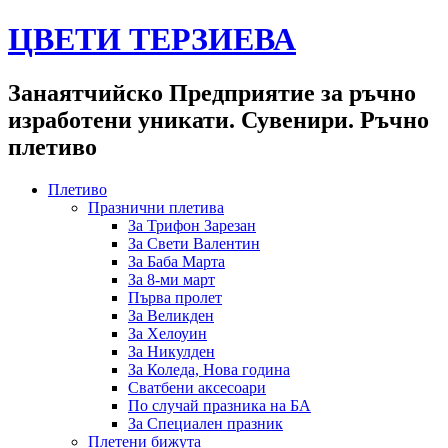
ЦВЕТИ ТЕРЗИЕВА
Занаятчийско Предприятие за ръчно
изработени уникати. Сувенири. Ръчно
плетиво
Плетиво
Празнични плетива
За Трифон Зарезан
За Свети Валентин
За Баба Марта
За 8-ми март
Първа пролет
За Великден
За Хелоуин
За Никулден
За Коледа, Нова година
Сватбени аксесоари
По случай празника на БА
За Специален празник
Плетени бижута