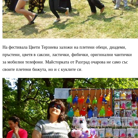
На фестивала Цвети Терзиева заложи на плетени обеци, диадеми,
пръстени, цветя в саксии, ластички, фибички, оригинални чантички
за мобилни телефони. Майсторката от Разград очарова не само със
своите плетени бижута, но и с куклите си.