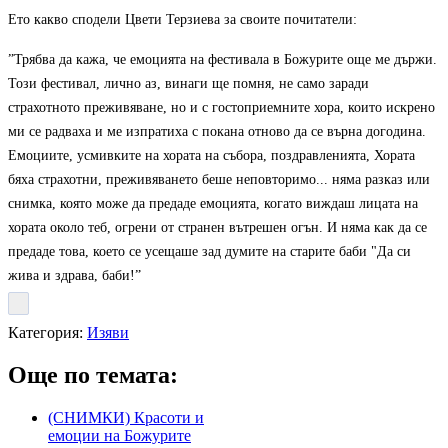
Ето какво сподели Цвети Терзиева за своите почитатели:
”
Трябва да кажа, че емоцията на фестивала в Божурите още ме държи.
Този фестивал, лично аз, винаги ще помня, не само заради
страхотното преживяване, но и с гостоприемните хора, които искрено
ми се радваха и ме изпратиха с покана отново да се върна догодина.
Емоциите, усмивките на хората на събора, поздравленията, Хората
бяха страхотни, преживяването беше неповторимо... няма разказ или
снимка, която може да предаде емоцията, когато виждаш лицата на
хората около теб, огрени от странен вътрешен огън. И няма как да се
предаде това, което се усещаше зад думите на старите баби "Да си
Магията на занаята оживя в детската работилница на майстор
Цвети Терзиева
Децата и
жива и здрава, баби!
”
възрастните се потопиха в
магията на художественото
плетиво в работилницата на
Категория:
Изяви
майстор Цвети Терзиева на
Риб...
Още по темата:
Майстор Цвети Терзиева
превърна Рибния фест в
(СНИМКИ) Красоти и
Бръшлен в сцена на художественото плетиво
Майстор Цвети
емоции на Божурите
Терзиева омагьоса посетителите