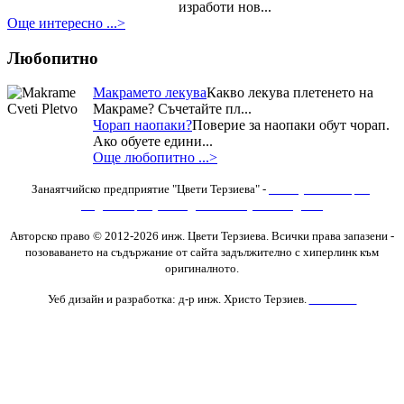
изработи нов...
Дюкян...
Още интересно ...>
Любопитно
Макрамето лекува
Какво лекува плетенето на
Макраме? Съчетайте пл...
Чорап наопаки?
Поверие за наопаки обут чорап.
Ако обуете едини...
Още любопитно ...>
Занаятчийско предприятие "Цвети Терзиева" -
Изяви
,
Фотогалерия
,
Видеогалерия
,
Последни новини
,
Нови Изделия
Авторско право © 2012-2026 инж. Цвети Терзиева. Всички права запазени
-
позоваването на съдържание от сайта задължително с хиперлинк към
оригиналното.
Уеб дизайн и разработка: д-р инж. Христо Терзиев.
Контакти