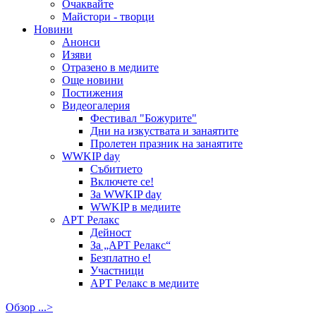
Очаквайте
Майстори - творци
Новини
Анонси
Изяви
Отразено в медиите
Още новини
Постижения
Видеогалерия
Фестивал "Божурите"
Дни на изкуствата и занаятите
Пролетен празник на занаятите
WWKIP day
Събитието
Включете се!
За WWKIP day
WWKIP в медиите
АРТ Релакс
Дейност
За „АРТ Релакс“
Безплатно е!
Участници
АРТ Релакс в медиите
Обзор ...>