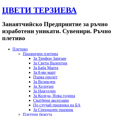
ЦВЕТИ ТЕРЗИЕВА
Занаятчийско Предприятие за ръчно
изработени уникати. Сувенири. Ръчно
плетиво
Плетиво
Празнични плетива
За Трифон Зарезан
За Свети Валентин
За Баба Марта
За 8-ми март
Първа пролет
За Великден
За Хелоуин
За Никулден
За Коледа, Нова година
Сватбени аксесоари
По случай празника на БА
За Специален празник
Плетени бижута