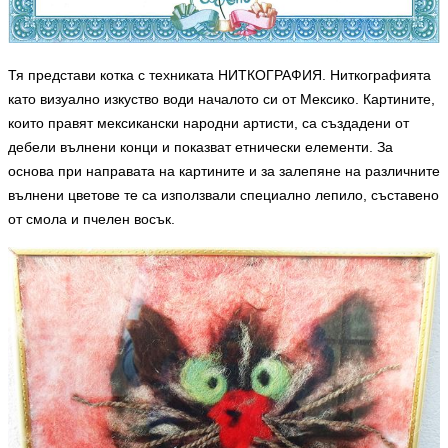
Тя представи котка с техниката НИТКОГРАФИЯ. Ниткографията
като визуално изкуство води началото си от Мексико.
Картините,
които правят мексикански народни артисти, са създадени от
дебели вълнени конци и показват етнически елементи.
За
о
снова при направата на картините и за залепяне на
различните
вълнени цветове те са използвали специално лепило, съставено
от смола и пчелен восък.