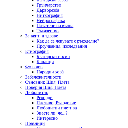
Грънчарство
Дърворезба
Ниткография
Нейрографика
Плъстене на вълна
Тъкачество
Занаяти и здраве
Как да се лекувате с ръкоделие?
Проучвания, изследвания
Етнография
Български носии
Капанци
Фолклор
Народни хорà
Забележителности
Съновник Шия, Плета
Поверия Шия, Плета
Любопитно
Рекорди
Плетиво, Ръкоделие
Любопитни плетива
Знаете ли, че...?
Интересно
Празници