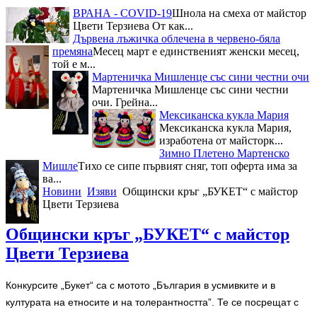
ВРАНА - COVID-19
Шнола на смеха от майстор
Цвети Терзиева От как...
Дървена лъжичка облечена в червено-бяла
премяна
Месец март е единственият женски месец,
той е м...
Мартеничка Мишленце със сини честни очи
Мартеничка Мишленце със сини честни
очи. Грейна...
Мексиканска кукла Мария
Мексиканска кукла Мария,
изработена от майсторк...
Зимно Плетено Мартенско
Мишле
Тихо се сипе първият сняг, топ оферта има за
ва...
Новини
Изяви
Общински кръг „БУКЕТ“ с майстор
Цвети Терзиева
Общински кръг „БУКЕТ“ с майстор
Цвети Терзиева
Конкурсите „Букет“ са с мотото „България в усмивките и в
културата на етносите и на толерантността”. Те се посрещат с