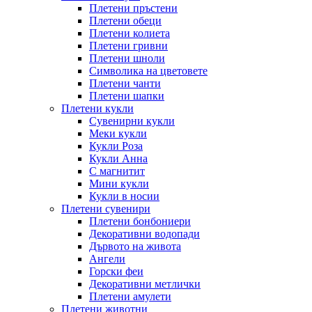
Плетени пръстени
Плетени обeци
Плетени колиета
Плетени гривни
Плетени шноли
Символика на цветовете
Плетени чанти
Плетени шапки
Плетени кукли
Сувенирни кукли
Меки кукли
Кукли Роза
Кукли Анна
С магнитит
Мини кукли
Кукли в носии
Плетени сувенири
Плетени бонбониери
Декоративни водопади
Дървото на живота
Ангели
Горски феи
Декоративни метлички
Плетени амулети
Плетени животни