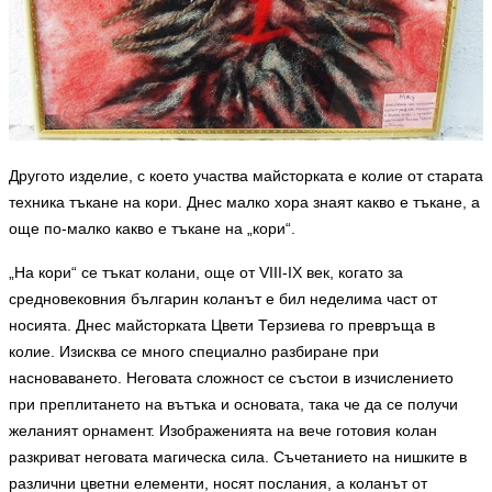
Другото изделие, с което участва майсторката е колие от старата
техника тъкане на кори.
Днес малко хора знаят какво е тъкане, а
още по-малко какво е тъкане на „кори“.
„На кори“ се тъкат колани, още от VIII-IX век, когато за
средновековния българин коланът е бил неделима част от
носията. Днес майсторката Цвети Терзиева го превръща в
колие. Изисква се много специално разбиране при
насноваването. Неговата сложност се състои в изчислението
при преплитането на вътъка и основата, така че да се получи
желаният орнамент. Изображенията на вече готовия колан
разкриват неговата магическа сила. Съчетанието на нишките в
различни цветни елементи, носят послания, а коланът от