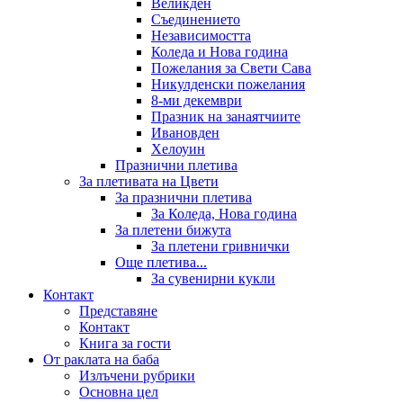
Великден
Съединението
Независимостта
Коледа и Нова година
Пожелания за Свети Сава
Никулденски пожелания
8-ми декември
Празник на занаятчиите
Ивановден
Хелоуин
Празнични плетива
За плетивата на Цвети
За празнични плетива
За Коледа, Нова година
За плетени бижута
За плетени гривнички
Още плетива...
За сувенирни кукли
Контакт
Представяне
Контакт
Книга за гости
От раклата на баба
Излъчени рубрики
Основна цел