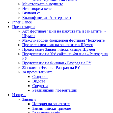
Майсторката в медиите
Ние творим вече
Включи се
Квалифициран Арттерапевт
Inner Dance
Презентации
Арт фестивал "Дни на изкуствата и занаятите" -
Шумен
Международен фолклорен фестивал "Божурите"
Пролетен празник на занаятите в Шумен
Представяне Занаятчийска камара Шумен
Представяне на Уеб сайта на Филиал - Разград на
РУ
Представяне на Филиал - Разград на РУ
25 години Филиал-Разград на РУ
За презентациите
Същност
Видове
Средства
Реализирани презентации
И още...
Занаяти
История на занаятите
Занаятчийски трикове
Българска везба