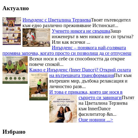
Актуално
Инърденс с Цветалина Терзиева
Твоят пътеводител
към едно различно преживяване Истинскат...
Ученето никога не свършва
Защо
инженерът в мен никога не си тръгна?
Или как всички ...
Инърденс – понякога най-голямата
промяна започва, когато просто си позволиш да се отпуснеш
Всеки носи в себе си способността да открие
повече спокой...
Какво е Инърденс (Inner Dance)? Открий силата
на вътрешната трансформация
Път към
вътрешен мир, дълбока релаксация и
личностно разв...
И това е приказка, която ще нося в
сърцето си завинаги
Пътят
на Цветалина Терзиева
към InnerDance
фасилитатор &n...
Още новини ...>
Избрано