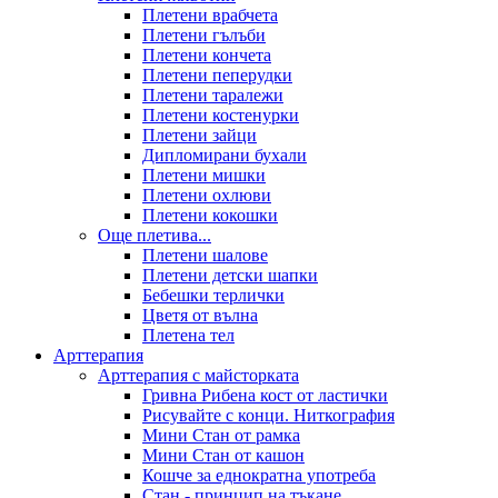
Плетени врабчета
Плетени гълъби
Плетени кончета
Плетени пеперудки
Плетени таралежи
Плетени костенурки
Плетени зайци
Дипломирани бухали
Плетени мишки
Плетени охлюви
Плетени кокошки
Още плетива...
Плетени шалове
Плетени детски шапки
Бебешки терлички
Цветя от вълна
Плетена тел
Арттерапия
Арттерапия с майсторката
Гривна Рибена кост от ластички
Рисувайте с конци. Ниткография
Мини Стан от рамка
Мини Стан от кашон
Кошче за еднократна употреба
Стан - принцип на тъкане