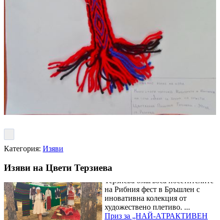
Магията на занаята оживя в детската работилница на майстор
Цвети Терзиева
Децата и
възрастните се потопиха в
магията на художественото
плетиво в работилницата на
майстор Цвети Терзиева на
Риб...
Майстор Цвети Терзиева
Категория:
Изяви
превърна Рибния фест в
Бръшлен в сцена на художественото плетиво
Майстор Цвети
Изяви на Цвети Терзиева
Терзиева омагьоса посетителите
на Рибния фест в Бръшлен с
иновативна колекция от
художествено плетиво. ...
Приз за „НАЙ-АТРАКТИВЕН
ЩАНД“ и ПРЕДМЕТНИ