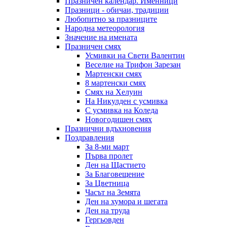
Празничен календар. Именници
Празници - обичаи, традиции
Любопитно за празниците
Народна метеорология
Значение на имената
Празничен смях
Усмивки на Свети Валентин
Веселие на Трифон Зарезан
Мартенски смях
8 мартенски смях
Смях на Хелуин
На Никулден с усмивка
С усмивка на Коледа
Новогодишен смях
Празнични вдъхновения
Поздравления
За 8-ми март
Първа пролет
Ден на Щастието
За Благовещение
За Цветница
Часът на Земята
Ден на хумора и шегата
Ден на труда
Гергьовден