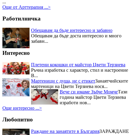
култура, осигуряващо...
...
Три отличия взе Цвети Терзиева
Още от Арттерапия ...>
от Празника на захарната метла и маджуна
Нейна е наградата
за постигнат синтез между
Работилничка
кулинария и занаяти, както и за
успешно възраждане на
Обещавам да бъде интересно и забавно
традициите в област...
Обещавам да бъде доста интересно и много
Първо място в Кулинарния
забавн...
конкурс – "Ястия от чесън" за
майстор Цвети Терзиева
Интересно
Отрупаната трапеза с домашно
приготвени ястия донесе Първо
Плетени кокошки от майстор Цвети Терзиева
място в Кулинарния конкурс –
Ръчна изработка с характер, стил и настроение
"Ястия от чесън" на Пра...
В...
Приз за най-красив щанд за
Мартеници с душа, не с етикет
Занаятчийските
Цвети Терзиева на Първия
мартеници на Цвети Терзиева нося...
национален „Фестивал на ореха”
Журито в състав -
Вече си имаме Зъбче Момче
Тази
финалистите от Hell`s Kitchen и
година майстор Цвети Терзиева
гостите на празника останаха
изработи нов...
изумени от „Селския сладък
Още интересно ...>
Дюкян...
Любопитно
Раждане на занаятите в България
ЗАРАЖДАНЕ