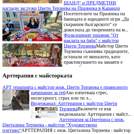
награди заслужи Цвети Терзиева на Празника в Каранци
Посетителите на Празника на
баницата и народните игри „Да
съхраним българското“ се
докоснаха до творенията на м...
Фолклорният празник "От
раклата на баба" с майстор
Цвети Терзиева
Майстор Цвети
Терзиева съживява традициите,
останали от миналото, като
практикуването на занаяти е
сред най-старите ч...
Рибните изкушения на
Фестивала на рибената чорба на
Арттерапия с майсторката
майстор Цвети Терзиева
Освен
майсторски да премята
плетивата Цвети Терзиева е
АРТ терапията с майстор инж. Цвети Терзиева е правилното
готова да експериментира с
начинание за теб
Ако изпитваш стрес,
всякакви вкусове и рецепти. Тя
несигурност, страх или ти л...
бе н...
Видеоканал: Арттерапия с майстор Цвети
Националният събор на овцевъдите в България и майстор
Терзиева
Включете се във
Цвети Терзиева
Запомнящо се
видеоканала: Арттерапия с майст...
преживявание с майстор Цвети
Арттерапия за Цветница с инж.
Терзиева за почитателите на
Цветалина Терзиева - майстор “Художествено
народния бит, творчество и
плетиво“
АРТТЕРАПИЯ с инж. Цветалина Терзиева - майстор